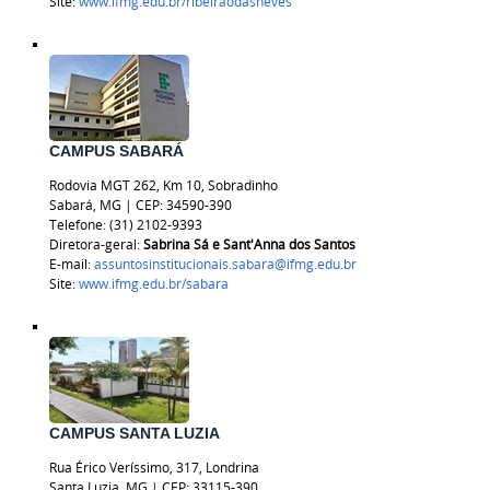
Site:
www.ifmg.edu.br/ribeiraodasneves
CAMPUS SABARÁ
Rodovia MGT 262, Km 10, Sobradinho
Sabará, MG | CEP: 34590-390
Telefone: (31) 2102-9393
Diretora-geral:
Sabrina Sá e Sant'Anna dos Santos
E-mail:
assuntosinstitucionais.sabara@ifmg.edu.br
Site:
www.ifmg.edu.br/sabara
CAMPUS SANTA LUZIA
Rua Érico Veríssimo, 317, Londrina
Santa Luzia, MG | CEP: 33115-390