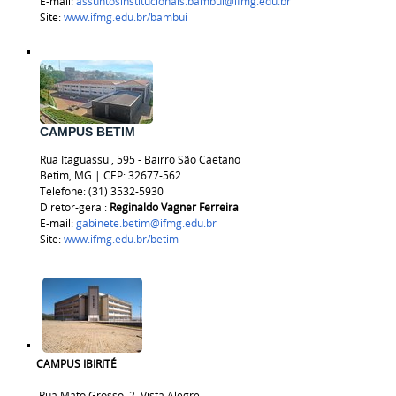
E-mail:
assuntosinstitucionais.bambui@ifmg.edu.br
Site:
www.ifmg.edu.br/bambui
CAMPUS BETIM
Rua
Itaguassu
, 595 - Bairro São Caetano
Betim, MG | CEP:
32677-562
Telefone: (31) 3532-5930
Diretor-geral:
Reginaldo Vagner Ferreira
E-mail:
gabinete.betim@ifmg.edu.br
Site:
www.ifmg.edu.br/betim
CAMPUS IBIRITÉ
Rua Mato Grosso, 2, Vista Alegre