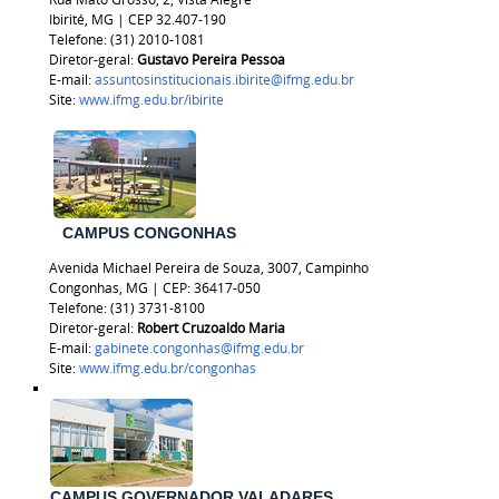
Ibirité, MG | CEP 32.407-190
Telefone: (31) 2010-1081
Diretor-geral:
Gustavo Pereira Pessoa
E-mail:
assuntosinstitucionais.ibirite@ifmg.edu.br
Site:
www.ifmg.edu.br/ibirite
CAMPUS CONGONHAS
Avenida Michael Pereira de Souza, 3007, Campinho
Congonhas, MG | CEP: 36417-050
Telefone: (31) 3731-8100
Diretor-geral:
Robert Cruzoaldo Maria
E-mail:
gabinete.congonhas@ifmg.edu.br
Site:
www.ifmg.edu.br/congonhas
CAMPUS GOVERNADOR VALADARES