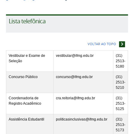
Lista telefônica
VOLTAR AO TOPO
Vestibular e Exame de
vestibular@ifmg.edu.br
(31)
Seleção
2513-
5180
Concurso Público
concurso@ifmg.edu.br
(31)
2513-
5210
Coordenadoria de
cra.reitoria@ifmg.edu.br
(31)
Registro Acadêmico
2513-
5125
Assistência Estudantil
politicasinclusivas@ifmg.edu.br
(31)
2513-
5173