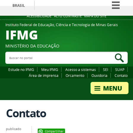
BRASIL
Simplifique!
ACESSIBILIDADE
ALTO CONTRASTE
MAPA DO SITE
Comunica BR
Instituto Federal de Educação, Ciência e Tecnologia de Minas Gerais
IFMG
Participe
Acesso à informação
MINISTÉRIO DA EDUCAÇÃO
Legislação
Buscar no portal
Bus
Canais
Estude no IFMG
Meu IFMG
Acesso a sistemas
SEI
SUAP
Área de imprensa
Orcamento
Ouvidoria
Contato
Contato
publicado
Compartilhar