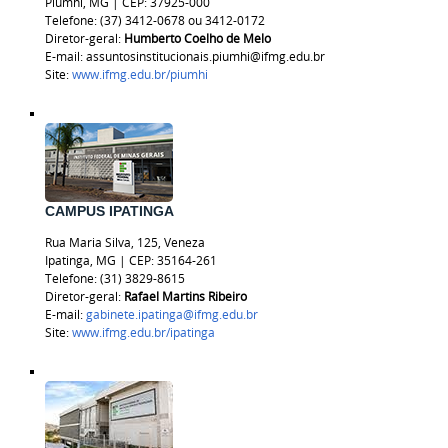
Piumhi, MG | CEP: 37925-000
Telefone: (37) 3412-0678 ou 3412-0172
Diretor-geral:
Humberto Coelho de Melo
E-mail: assuntosinstitucionais.piumhi@ifmg.edu.br
Site:
www.ifmg.edu.br/piumhi
CAMPUS IPATINGA
Rua Maria Silva, 125, Veneza
Ipatinga, MG | CEP: 35164-261
Telefone: (31) 3829-8615
Diretor-geral:
Rafael Martins Ribeiro
E-mail:
gabinete.ipatinga@ifmg.edu.br
Site:
www.ifmg.edu.br/ipatinga