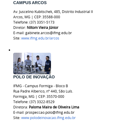
CAMPUS ARCOS
Av. Juscelino Kubitschek, 485, Distrito Industrial II
Arcos, MG
|
CEP: 35588-000
Telefone: (37) 3351-5173
Diretor:
Niltom Vieira Júnior
E-mail: gabinete.arcos@ifmg.edu.br
Site:
www.ifmg.edu.br/arcos
POLO DE INOVAÇÃO
IFMG - Campus Formiga - Bloco B
Rua Padre Alberico, nº 440, São Luís.
Formiga, MG | CEP: 35570-000
Telefone: (37) 3322-8529
Diretora:
Paloma Maira de Oliveira Lima
E-mail: prospeccao.polo@ifmg.edu.br
Site:
www.polodeinovacao.ifmg.edu.br