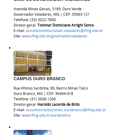
Avenida Minas Gerais, 5189, Ouro Verde
Governador Valadares, MG | CEP: 35063-121
Telefone: (33) 3022-7800
Diretor-geral:
Tonimar Domiciano Arrighi Senra
E-mail:
assuntosinstitucionais.valadares@ifmg.edu.br
Site:
www.ifmg.edu.br/governadorvaladares
CAMPUS OURO BRANCO
Rua Afonso Sardinha, 90, Bairro Minas Talco
Ouro Branco, MG | CEP: 36494-018
Telefone:
(31) 3938-1200
Diretor-geral:
Haroldo Lacerda de Brito
E-mail:
assuntosinstitucionais.ourobranco@ifmg.edu.br
Site:
www.ifmg.edu.br/ourobranco