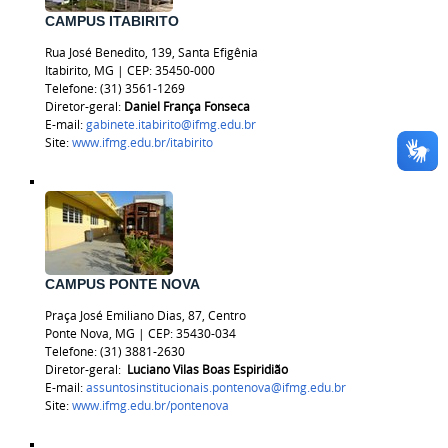
CAMPUS ITABIRITO
Rua José Benedito, 139, Santa Efigênia
Itabirito, MG | CEP: 35450-000
Telefone: (31) 3561-1269
Diretor-geral:
Daniel França Fonseca
E-mail:
gabinete.itabirito@ifmg.edu.br
Site:
www.ifmg.edu.br/itabirito
CAMPUS PONTE NOVA
Praça José Emiliano Dias, 87, Centro
Ponte Nova, MG | CEP: 35430-034
Telefone: (31) 3881-2630
Diretor-geral:
Luciano Vilas Boas Espiridião
E-mail:
assuntosinstitucionais.pontenova@ifmg.edu.br
Site:
www.ifmg.edu.br/pontenova