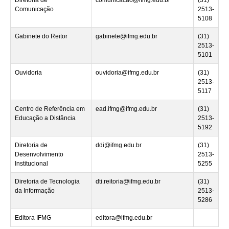
Comunicação
2513-
5108
Gabinete do Reitor
gabinete@ifmg.edu.br
(31)
2513-
5101
Ouvidoria
ouvidoria@ifmg.edu.br
(31)
2513-
5117
Centro de Referência em
ead.ifmg@ifmg.edu.br
(31)
Educação a Distância
2513-
5192
Diretoria de
ddi@ifmg.edu.br
(31)
Desenvolvimento
2513-
Institucional
5255
Diretoria de Tecnologia
dti.reitoria@ifmg.edu.br
(31)
da Informação
2513-
5286
Editora IFMG
editora@ifmg.edu.br