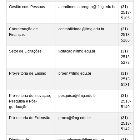
Gestão com Pessoas
atendimento.progep@ifmg.edu.br
(31)
2513-
5105
Coordenação de
contabilidade@ifmg.edu.br
(31)
Finanças
2513-
5266
Setor de Licitações
licitacao@ifmg.edu.br
(31)
2513-
5278
Pró-reitoria de Ensino
proen@ifmg.edu.br
(31)
2513-
5131
Pró-reitoria de Inovação,
pesquisa@ifmg.edu.br
(31)
Pesquisa e Pós-
2513-
graduação
5149
Pró-reitoria de Extensão
proex@ifmg.edu.br
(31)
2513-
5142
Diretoria de
comunicacao@ifmg.edu.br
(31)