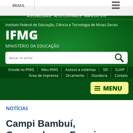
BRASIL
Simplifique!
ACESSIBILIDADE
ALTO CONTRASTE
MAPA DO SITE
Comunica BR
Instituto Federal de Educação, Ciência e Tecnologia de Minas Gerais
IFMG
Participe
Acesso à informação
MINISTÉRIO DA EDUCAÇÃO
Legislação
Buscar no portal
Bus
Canais
Estude no IFMG
Meu IFMG
Acesso a sistemas
SEI
SUAP
Área de imprensa
Orcamento
Ouvidoria
Contato
NOTÍCIAS
Campi Bambuí,