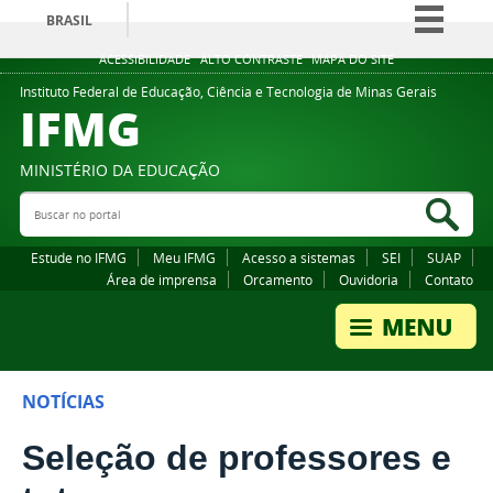
BRASIL
Simplifique!
ACESSIBILIDADE
ALTO CONTRASTE
MAPA DO SITE
Comunica BR
Instituto Federal de Educação, Ciência e Tecnologia de Minas Gerais
IFMG
Participe
Acesso à informação
MINISTÉRIO DA EDUCAÇÃO
Legislação
Buscar no portal
Bus
Canais
Estude no IFMG
Meu IFMG
Acesso a sistemas
SEI
SUAP
Área de imprensa
Orcamento
Ouvidoria
Contato
NOTÍCIAS
Seleção de professores e