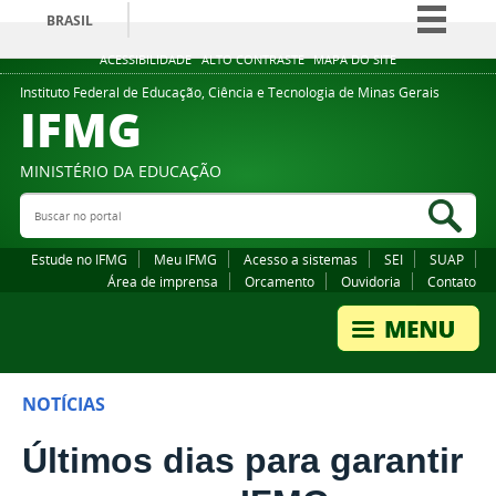
BRASIL
Simplifique!
ACESSIBILIDADE
ALTO CONTRASTE
MAPA DO SITE
Comunica BR
Instituto Federal de Educação, Ciência e Tecnologia de Minas Gerais
IFMG
Participe
Acesso à informação
MINISTÉRIO DA EDUCAÇÃO
Legislação
Buscar no portal
Bus
Canais
Estude no IFMG
Meu IFMG
Acesso a sistemas
SEI
SUAP
Área de imprensa
Orcamento
Ouvidoria
Contato
NOTÍCIAS
Últimos dias para garantir