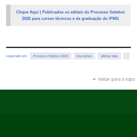
Clique Aqui | Publicados os editais do Processo Seletivo
2026 para cursos técnicos e de graduação do IFMG
registrado em:
Processo Seletivo 2026
inscrições
últimos dias
Voltar para o topo