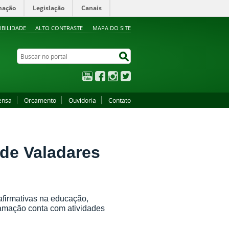
mação
Legislação
Canais
IBILIDADE
ALTO CONTRASTE
MAPA DO SITE
Buscar no portal
Buscar no portal
YouTube
Facebook
Instagram
Twitter
ensa
Orcamento
Ouvidoria
Contato
de Valadares
firmativas na educação,
ramação conta com atividades