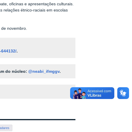
te, oficinas e apresentações culturais.
 relações étnico-raciais em escolas
9 de novembro.
-644132/
.
am do núcleo:
@neabi_ifmggv
.
adares