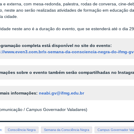
 e externa, com mesa-redonda, palestra, rodas de conversa, cine-deba
o, neste ano serão realizadas atividades de formação em educação das
da cidade.
idade neste ano é a duração do evento, que se estenderá até o dia 2
ogramação completa está disponível no site do evento:
s://www.even3.com.br/x-semana-da-consciencia-negra-do-ifmg-gv
rmações sobre o evento também serão compartilhadas no Instagr
 mais informações:
neabi.gv@ifmg.edu.br
Comunicação /
Campus
Governador Valadares)
em:
Consciência Negra
Semana da Consciência Negra
Campus Governador Val