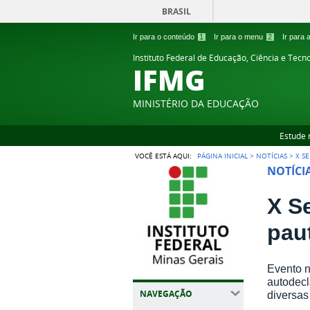
BRASIL
Ir para o conteúdo
1
Ir para o menu
2
Ir para
Instituto Federal de Educação, Ciência e Tecn
IFMG
MINISTÉRIO DA EDUCAÇÃO
Estude 
VOCÊ ESTÁ AQUI:
PÁGINA INICIAL
>
NOTÍCIAS
>
X S
NOTÍCI
X S
paut
Evento n
autodecl
NAVEGAÇÃO
diversas