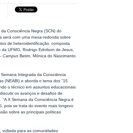
 da Consciência Negra (SCN) do
ra será com uma mesa-redonda sobre
ntos de heteroidentificação, composta
o da UFMG, Rodrigo Ednilson de Jesus,
 –
Campus
Betim, Mônica do Nascimento
V Semana Integrada da Consciência
nas (NEABI) e aborda o tema dos “15
gundo o técnico em assuntos educacionais
iscutir os avanços e desafios de
o. “A X Semana da Consciência Negra é
, pois se trata do evento mais longevo
ssão sobre as principais políticas
, voltada para as comunidades