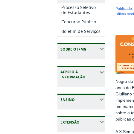
Processo Seletivo
publicado
:
de Estudantes
última mo
Concurso Público
Boletim de Serviços
SOBRE O IFMG
ACESSO À
INFORMAÇÃO
Negra do 
anos do E
Giulliano
ENSINO
implement
um marco
sobre a t
públicas 
EXTENSÃO
A X Seman