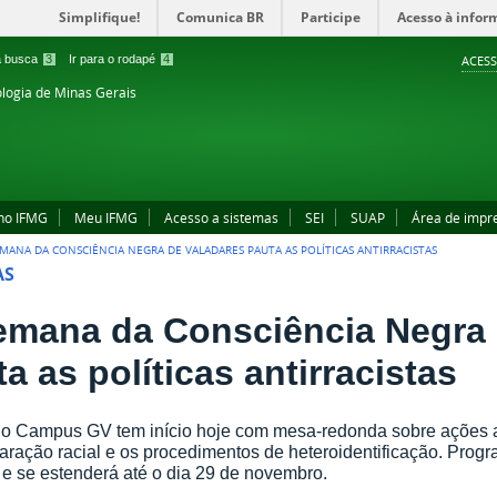
Simplifique!
Comunica BR
Participe
Acesso à infor
 a busca
3
Ir para o rodapé
4
ACESS
ologia de Minas Gerais
no IFMG
Meu IFMG
Acesso a sistemas
SEI
SUAP
Área de impr
EMANA DA CONSCIÊNCIA NEGRA DE VALADARES PAUTA AS POLÍTICAS ANTIRRACISTAS
AS
emana da Consciência Negra 
a as políticas antirracistas
o Campus GV tem início hoje com mesa-redonda sobre ações a
aração racial e os procedimentos de heteroidentificação. Prog
 e se estenderá até o dia 29 de novembro.