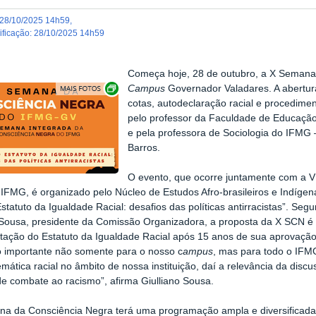
28/10/2025 14h59
,
dificação
:
28/10/2025 14h59
Começa hoje, 28 de outubro, a X Semana
Exibir carrossel de imagens
Campus
Governador Valadares. A abertu
cotas, autodeclaração racial e procedime
pelo professor da Faculdade de Educaçã
e pela professora de Sociologia do IFMG
Barros.
O evento, que ocorre juntamente com a 
IFMG, é organizado pelo Núcleo de Estudos Afro-brasileiros e Indíge
statuto da Igualdade Racial: desafios das políticas antirracistas”. Se
 Sousa, presidente da Comissão Organizadora, a proposta da X SCN é d
ação do Estatuto da Igualdade Racial após 15 anos de sua aprovaçã
 importante não somente para o nosso c
ampus
, mas para todo o IFMG
emática racial no âmbito de nossa instituição, daí a relevância da discu
de combate ao racismo”, afirma Giulliano Sousa.
a da Consciência Negra terá uma programação ampla e diversificada