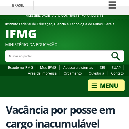
BRASIL
Simplifique!
ACESSIBILIDADE
ALTO CONTRASTE
MAPA DO SITE
Comunica BR
Instituto Federal de Educação, Ciência e Tecnologia de Minas Gerais
IFMG
Participe
Acesso à informação
MINISTÉRIO DA EDUCAÇÃO
Legislação
Buscar no portal
Bus
Canais
Estude no IFMG
Meu IFMG
Acesso a sistemas
SEI
SUAP
Área de imprensa
Orcamento
Ouvidoria
Contato
Vacância por posse em
cargo inacumulável