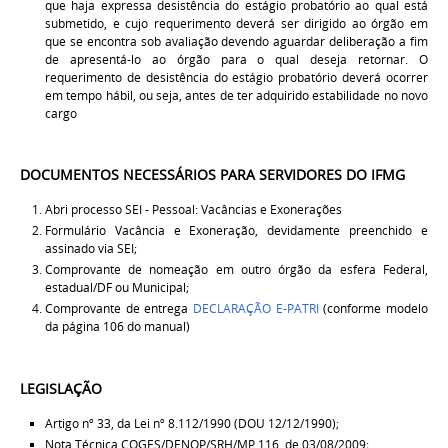
que haja expressa desistência do estágio probatório ao qual está
submetido, e cujo requerimento deverá ser dirigido ao órgão em
que se encontra sob avaliação devendo aguardar deliberação a fim
de apresentá-lo ao órgão para o qual deseja retornar. O
requerimento de desistência do estágio probatório deverá ocorrer
em tempo hábil, ou seja, antes de ter adquirido estabilidade no novo
cargo
DOCUMENTOS NECESSÁRIOS PARA SERVIDORES DO IFMG
Abri processo SEI - Pessoal: Vacâncias e Exonerações
Formulário Vacância e Exoneração, devidamente preenchido e
assinado via SEI;
Comprovante de nomeação em outro órgão da esfera Federal,
estadual/DF ou Municipal;
Comprovante de entrega
DECLARAÇÃO E-PATRI
(conforme modelo
da página 106 do manual)
LEGISLAÇÃO
Artigo nº 33, da Lei nº 8.112/1990 (DOU 12/12/1990);
Nota Técnica COGES/DENOP/SRH/MP 116, de 03/08/2009;