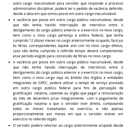
outro cargo inacumulável para servidor que responde a processo
administrativo disciplinar, poderá ter o pedido de vacância deferido,
desde a data em que tomou posse em outro cargo inacumulável.
A vacância por posse em outro cargo público inacumulável, desde
que não tenha havido interrupção de interstício entre o
desligamento do cargo público anterior e o exercício no novo cargo,
bem como o novo cargo pertença à esfera federal, que tenha
cumprido 12 (doze) meses no cargo anteriormente ocupado, fará jus
às férias correspondentes àquele ano civil no novo cargo efetivo,
caso não tenha cumprido o referido tempo deverá complementar
esse período exigido para concessão de férias no novo cargo.
A vacância por posse em outro cargo público inacumulável, desde
que não tenha havido interrupção de interstícios entre o
desligamento do cargo público anterior e o exercício no novo cargo,
bem como o novo cargo seja no âmbito dos órgãos e entidades
integrantes do SIPEC, poderá utilizar o tempo de serviço prestado
em outro cargo público federal para fins de percepção de
gratificação natalina, cabendo ao órgão que pagar a remuneração
do mês de dezembro arcar integralmente com o pagamento da
gratificação natalina a que o servidor tiver direito, computando
todos os meses trabalhados no exercício, e não apenas
proporcionalmente aos meses em que o servidor estiver em
exercício no referido órgão.
O servidor poderá retornar ao cargo anteriormente ocupado desde