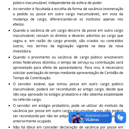
público inacumulável, independente da esfera de poder.
Ao servidor é facultada a escolha da forma de vacância (exoneração
a pedido ou posse em outro cargo inacumulável), em vista da
mudança de cargo, diferenciando-se os institutos apenas nos
efeitos.
Quando a vacância de um cargo decorre da posse em outro cargo
inacumulável, cessam os direitos e deveres adstritos ao cargo que
vagou e, em razão do cargo provido, são criados ou contraídos
outros, nos termos da legislação vigente na data da nova
investidura.
Quando o provimento ou vacância de cargo público envolverem
entes federativos distintos, o tempo de serviço ou contribuição será
aproveitado para efeito de aposentadoria. Para isso, é necessário
solicitar averbação do tempo mediante apresentação de Certidão de
Tempo de Contribuição.
O servidor estável, que tomou posse em outro cargo público
inacumulável, poderá ser reconduzido ao antigo cargo, desde que
não seja aprovado no estágio probatório e não obtenha estabilidade
no referido cargo.
O servidor em estágio probatório, pode se utilizar do instituto da
vacância por posse em outro cargo inacumulável, mas não poderá
ser reconduzido por não ter adquirido estabilidade no cargo público
anteriormente ocupado.
Não há óbice em conceder declaração de vacância por posse em