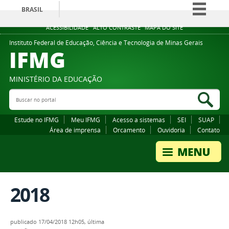
BRASIL
Simplifique!
ACESSIBILIDADE
ALTO CONTRASTE
MAPA DO SITE
Comunica BR
Instituto Federal de Educação, Ciência e Tecnologia de Minas Gerais
IFMG
Participe
Acesso à informação
MINISTÉRIO DA EDUCAÇÃO
Legislação
Buscar no portal
Bus
Canais
Estude no IFMG
Meu IFMG
Acesso a sistemas
SEI
SUAP
Área de imprensa
Orcamento
Ouvidoria
Contato
2018
publicado
17/04/2018 12h05,
última