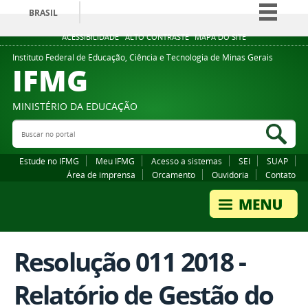
BRASIL
Simplifique!
ACESSIBILIDADE
ALTO CONTRASTE
MAPA DO SITE
Comunica BR
Instituto Federal de Educação, Ciência e Tecnologia de Minas Gerais
IFMG
Participe
Acesso à informação
MINISTÉRIO DA EDUCAÇÃO
Legislação
Buscar no portal
Bus
Canais
Estude no IFMG
Meu IFMG
Acesso a sistemas
SEI
SUAP
Área de imprensa
Orcamento
Ouvidoria
Contato
Resolução 011 2018 -
Relatório de Gestão do