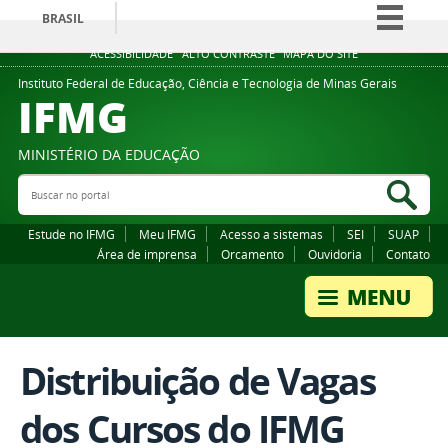
BRASIL
Simplifique!
ACESSIBILIDADE
ALTO CONTRASTE
MAPA DO SITE
Comunica BR
Instituto Federal de Educação, Ciência e Tecnologia de Minas Gerais
IFMG
Participe
Acesso à informação
MINISTÉRIO DA EDUCAÇÃO
Legislação
Buscar no portal
Bus
Canais
Estude no IFMG
Meu IFMG
Acesso a sistemas
SEI
SUAP
Área de imprensa
Orcamento
Ouvidoria
Contato
Distribuição de Vagas
dos Cursos do IFMG