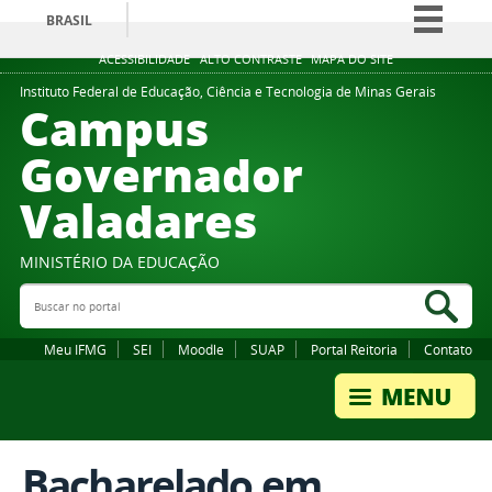
BRASIL
Simplifique!
ACESSIBILIDADE
ALTO CONTRASTE
MAPA DO SITE
Comunica BR
Instituto Federal de Educação, Ciência e Tecnologia de Minas Gerais
Campus
Participe
Governador
Acesso à informação
Valadares
Legislação
Canais
MINISTÉRIO DA EDUCAÇÃO
Buscar no portal
Bus
Meu IFMG
SEI
Moodle
SUAP
Portal Reitoria
Contato
Bacharelado em