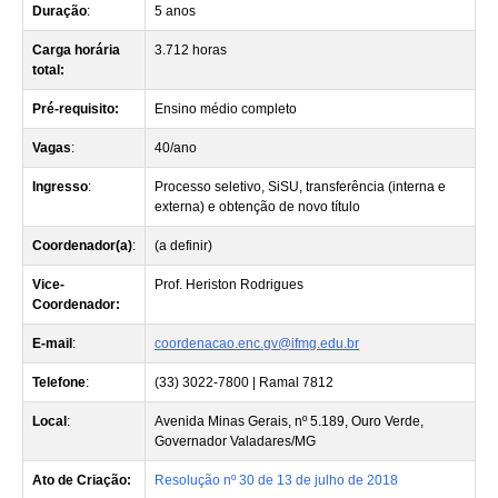
Duração
:
5 anos
Carga horária
3.712 horas
total:
Pré-requisito:
Ensino médio completo
Vagas
:
40/ano
Ingresso
:
Processo seletivo, SiSU, transferência (interna e
externa) e obtenção de novo título
Coordenador(a)
:
(a definir)
Vice-
Prof. Heriston Rodrigues
Coordenador
:
E-mail
:
coordenacao.enc.gv@ifmg.edu.br
Telefone
:
(33) 3022-7800 | Ramal 7812
Local
:
Avenida Minas Gerais, nº 5.189, Ouro Verde,
Governador Valadares/MG
Ato de Criação:
Resolução nº 30 de 13 de julho de 2018