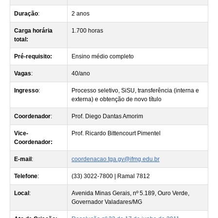
Duração
:
2 anos
Carga horária
1.700 horas
total:
Pré-requisito:
Ensino médio completo
Vagas
:
40/ano
Ingresso
:
Processo seletivo, SiSU, transferência (interna e
externa) e obtenção de novo título
Coordenador
:
Prof. Diego Dantas Amorim
Vice-
Prof. Ricardo Bittencourt Pimentel
Coordenador
:
E-mail
:
coordenacao.tga.gv@ifmg.edu.br
Telefone
:
(33) 3022-7800 | Ramal 7812
Local
:
Avenida Minas Gerais, nº 5.189, Ouro Verde,
Governador Valadares/MG