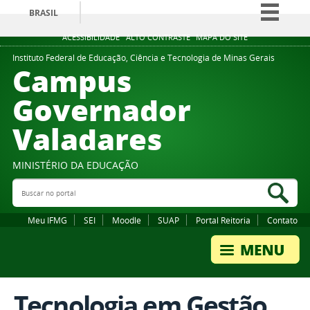
BRASIL
Simplifique!
ACESSIBILIDADE
ALTO CONTRASTE
MAPA DO SITE
Comunica BR
Instituto Federal de Educação, Ciência e Tecnologia de Minas Gerais
Campus
Participe
Governador
Acesso à informação
Valadares
Legislação
Canais
MINISTÉRIO DA EDUCAÇÃO
Buscar no portal
Bus
Meu IFMG
SEI
Moodle
SUAP
Portal Reitoria
Contato
Tecnologia em Gestão