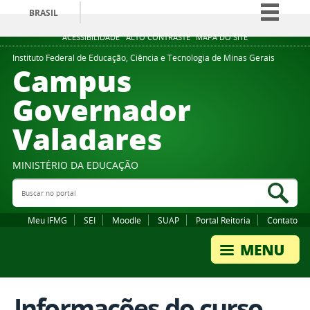
BRASIL
Simplifique!
ACESSIBILIDADE
ALTO CONTRASTE
MAPA DO SITE
Comunica BR
Instituto Federal de Educação, Ciência e Tecnologia de Minas Gerais
Campus
Participe
Governador
Acesso à informação
Valadares
Legislação
Canais
MINISTÉRIO DA EDUCAÇÃO
Buscar no portal
Bus
Meu IFMG
SEI
Moodle
SUAP
Portal Reitoria
Contato
Informações do curso