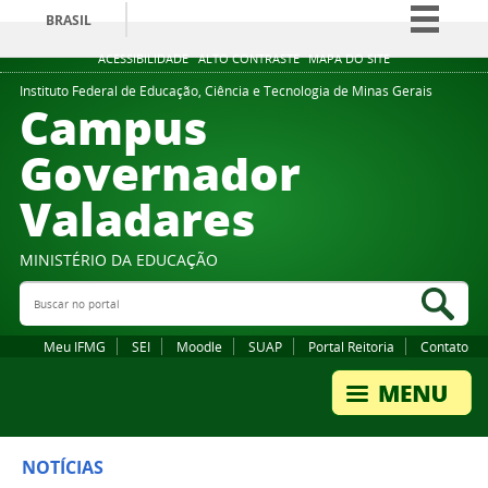
BRASIL
Simplifique!
ACESSIBILIDADE
ALTO CONTRASTE
MAPA DO SITE
Comunica BR
Instituto Federal de Educação, Ciência e Tecnologia de Minas Gerais
Campus
Participe
Governador
Acesso à informação
Valadares
Legislação
Canais
MINISTÉRIO DA EDUCAÇÃO
Buscar no portal
Bus
Meu IFMG
SEI
Moodle
SUAP
Portal Reitoria
Contato
NOTÍCIAS