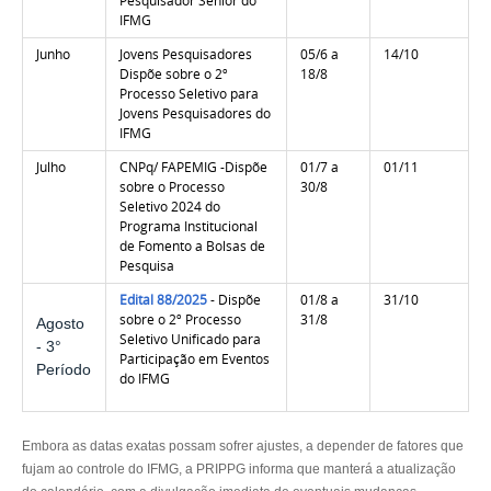
Pesquisador Sênior do
IFMG
Junho
Jovens Pesquisadores
05/6 a
14/10
Dispõe sobre o 2º
18/8
Processo Seletivo para
Jovens Pesquisadores do
IFMG
Julho
CNPq/ FAPEMIG -Dispõe
01/7 a
01/11
sobre o Processo
30/8
Seletivo 2024 do
Programa Institucional
de Fomento a Bolsas de
Pesquisa
Edital 88/2025
- Dispõe
01/8 a
31/10
sobre o 2º Processo
31/8
Agosto
Seletivo Unificado para
- 3°
Participação em Eventos
Período
do IFMG
Embora as datas exatas possam sofrer ajustes, a depender de fatores que
fujam ao controle do IFMG, a PRIPPG informa que manterá a atualização