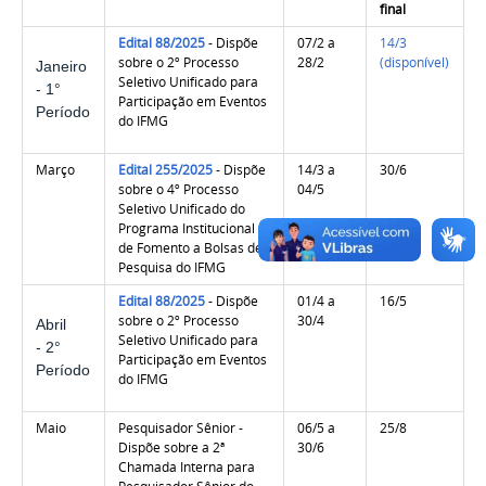
final
Edital 88/2025
- Dispõe
07/2 a
14/3
sobre o 2º Processo
28/2
(disponível)
Janeiro
Seletivo Unificado para
- 1°
Participação em Eventos
Período
do IFMG
Março
Edital 255/2025
- Dispõe
14/3 a
30/6
sobre o 4º Processo
04/5
Seletivo Unificado do
Programa Institucional
de Fomento a Bolsas de
Pesquisa do IFMG
Edital 88/2025
- Dispõe
01/4 a
16/5
sobre o 2º Processo
30/4
Abril
Seletivo Unificado para
- 2°
Participação em Eventos
Período
do IFMG
Maio
Pesquisador Sênior -
06/5 a
25/8
Dispõe sobre a 2ª
30/6
Chamada Interna para