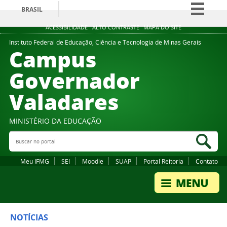
BRASIL
Simplifique!
ACESSIBILIDADE
ALTO CONTRASTE
MAPA DO SITE
Comunica BR
Instituto Federal de Educação, Ciência e Tecnologia de Minas Gerais
Campus
Participe
Governador
Acesso à informação
Valadares
Legislação
Canais
MINISTÉRIO DA EDUCAÇÃO
Buscar no portal
Bus
Meu IFMG
SEI
Moodle
SUAP
Portal Reitoria
Contato
NOTÍCIAS