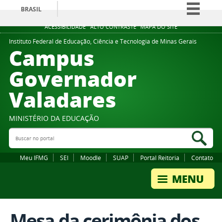
BRASIL
Simplifique!
ACESSIBILIDADE
ALTO CONTRASTE
MAPA DO SITE
Comunica BR
Instituto Federal de Educação, Ciência e Tecnologia de Minas Gerais
Campus
Participe
Governador
Acesso à informação
Valadares
Legislação
Canais
MINISTÉRIO DA EDUCAÇÃO
Buscar no portal
Bus
Meu IFMG
SEI
Moodle
SUAP
Portal Reitoria
Contato
Mesa da cerimônia dos