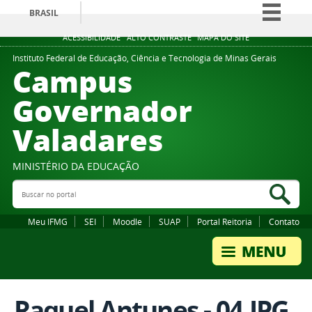
BRASIL
Simplifique!
ACESSIBILIDADE
ALTO CONTRASTE
MAPA DO SITE
Comunica BR
Instituto Federal de Educação, Ciência e Tecnologia de Minas Gerais
Campus
Participe
Governador
Acesso à informação
Valadares
Legislação
Canais
MINISTÉRIO DA EDUCAÇÃO
Buscar no portal
Bus
Meu IFMG
SEI
Moodle
SUAP
Portal Reitoria
Contato
Raquel Antunes - 04.JPG