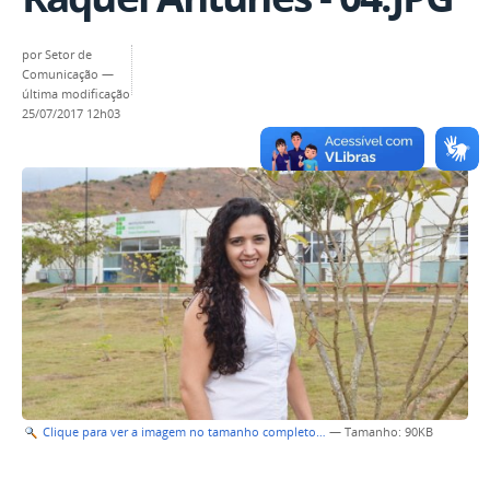
por
Setor de
Comunicação
—
última modificação
25/07/2017 12h03
Clique para ver a imagem no tamanho completo…
—
Tamanho
: 90KB