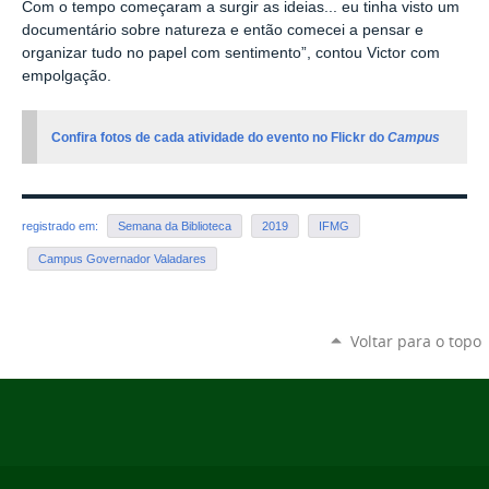
Com o tempo começaram a surgir as ideias... eu tinha visto um
documentário sobre natureza e então comecei a pensar e
organizar tudo no papel com sentimento”, contou Victor com
empolgação.
Confira fotos de cada atividade do evento no Flickr do
Campus
registrado em:
Semana da Biblioteca
2019
IFMG
Campus Governador Valadares
Voltar para o topo