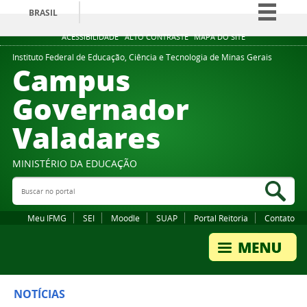
BRASIL
Simplifique!
ACESSIBILIDADE
ALTO CONTRASTE
MAPA DO SITE
Comunica BR
Instituto Federal de Educação, Ciência e Tecnologia de Minas Gerais
Campus
Participe
Governador
Acesso à informação
Valadares
Legislação
Canais
MINISTÉRIO DA EDUCAÇÃO
Buscar no portal
Bus
Meu IFMG
SEI
Moodle
SUAP
Portal Reitoria
Contato
NOTÍCIAS