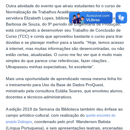
Outra atividade do evento que atraiu estudantes foi o curso de
Normalização de Trabalhos Acadêmicos, ministrado pela
servidora Elizabeth Lopes, bibliotecária do
Campus
. Marina
Barbosa de Souza, do 9º período de Engenharia de Produção,
está começando a desenvolver seu Trabalho de Conclusão de
Curso (TCC) e conta que aproveitou bastante o curso para tirar
dúvidas e se planejar melhor para a tarefa. “Hoje, temos acesso
à internet, mas muitas informações são desencontradas, ou não
estão certas, atualizadas. O curso me fez ver que é muito mais
simples do que parece criar referências, fazer citações...
Ultrapassou minhas expectativas, foi excelente”.
Mais uma oportunidade de aprendizado nessa mesma linha foi
o treinamento para Uso da Base de Dados ProQuest,
ministrado pela consultora Eulália Soares, que envolveu alunos,
docentes e técnicos-administrativos.
A edição 2019 da Semana da Biblioteca também deu ênfase ao
campo artístico-cultural, com realização do
quinto encontro do
, coordenado pelo prof. Wanderson Batista
projeto Diálogos
(Língua Portuguesa), e seis apresentações teatrais, encenadas