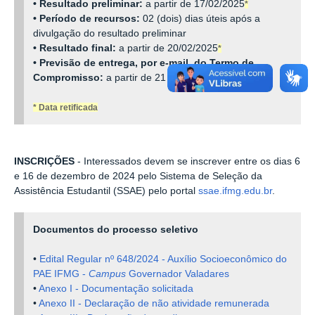
• Resultado preliminar:
a partir de 17/02/2025
*
• Período de recursos:
02 (dois) dias úteis após a
divulgação do resultado preliminar
• Resultado final:
a partir de 20/02/2025
*
• Previsão de entrega, por e-mail, do Termo de
Compromisso:
a partir de 21 a 25/02/2025
*
* Data retificada
INSCRIÇÕES
- Interessados devem se inscrever entre os dias 6
e 16 de dezembro de 2024 pelo Sistema de Seleção da
Assistência Estudantil (SSAE) pelo portal
ssae.ifmg.edu.br
.
Documentos do processo seletivo
•
Edital Regular nº 648/2024 - Auxílio Socioeconômico do
PAE IFMG -
Campus
Governador Valadares
•
Anexo I - Documentação solicitada
•
Anexo II - Declaração de não atividade remunerada