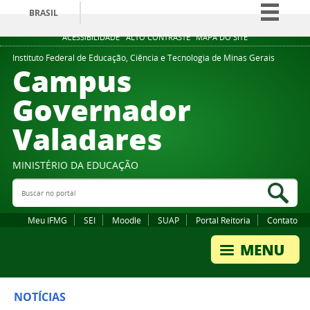
BRASIL
Simplifique!
ACESSIBILIDADE
ALTO CONTRASTE
MAPA DO SITE
Comunica BR
Instituto Federal de Educação, Ciência e Tecnologia de Minas Gerais
Campus
Participe
Governador
Acesso à informação
Valadares
Legislação
Canais
MINISTÉRIO DA EDUCAÇÃO
Buscar no portal
Bus
Meu IFMG
SEI
Moodle
SUAP
Portal Reitoria
Contato
NOTÍCIAS