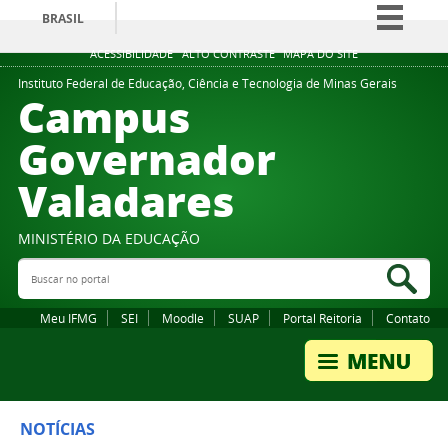
BRASIL
Simplifique!
ACESSIBILIDADE
ALTO CONTRASTE
MAPA DO SITE
Comunica BR
Instituto Federal de Educação, Ciência e Tecnologia de Minas Gerais
Campus
Participe
Governador
Acesso à informação
Valadares
Legislação
Canais
MINISTÉRIO DA EDUCAÇÃO
Buscar no portal
Bus
Meu IFMG
SEI
Moodle
SUAP
Portal Reitoria
Contato
NOTÍCIAS