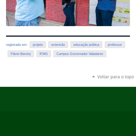
registrado em:
projeto
extensão
educação política
professor
Flávio Barony
IFMG
Campus Governador Valadares
Voltar para o topo