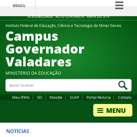
BRASIL
Simplifique!
ACESSIBILIDADE
ALTO CONTRASTE
MAPA DO SITE
Comunica BR
Instituto Federal de Educação, Ciência e Tecnologia de Minas Gerais
Campus
Participe
Governador
Acesso à informação
Valadares
Legislação
Canais
MINISTÉRIO DA EDUCAÇÃO
Buscar no portal
Bus
Meu IFMG
SEI
Moodle
SUAP
Portal Reitoria
Contato
NOTÍCIAS