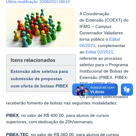
última modificação
:
20/08/2021 08h10
A Coordenação
de Extensão (COEXT) do
IFMG –
Campus
Governador Valadares
torna público o
Edital
06/2021
, complementar
ao
Edital 02/2021
,
referente ao processo
Itens relacionados
seletivo para o Programa
Extensão abre seletiva para
Institucional de Bolsas de
Extensão (PIBEX. PIBEX-
submissão de propostas
TEC e PIBEX JR.).
com oferta de bolsas PIBEX
Os projetos selecionados
receberão fomento de bolsas nas seguintes modalidades:
PIBEX
, no valor de R$ 400,00, para alunos de cursos
superiores, com dedicação de 20h/semanais;
PIBEX
-TEC
, no valor de R$ 360,00, para alunos de cursos