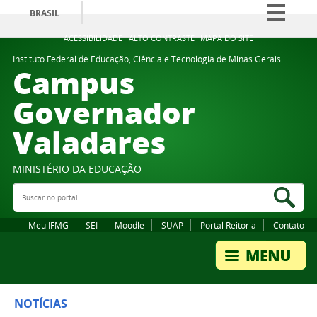
BRASIL
Simplifique!
ACESSIBILIDADE
ALTO CONTRASTE
MAPA DO SITE
Comunica BR
Instituto Federal de Educação, Ciência e Tecnologia de Minas Gerais
Campus
Participe
Governador
Acesso à informação
Valadares
Legislação
Canais
MINISTÉRIO DA EDUCAÇÃO
Buscar no portal
Bus
Meu IFMG
SEI
Moodle
SUAP
Portal Reitoria
Contato
NOTÍCIAS