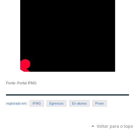
Fonte: Portal IFMG
registrado em:
IFMG
Egressos
Ex-alunos
Proex
Voltar para o topo