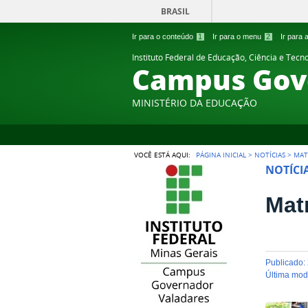
BRASIL
Ir para o conteúdo
1
Ir para o menu
2
Ir para
Instituto Federal de Educação, Ciência e Tecn
Campus Gov
MINISTÉRIO DA EDUCAÇÃO
VOCÊ ESTÁ AQUI:
PÁGINA INICIAL
>
NOTÍCIAS
>
MAT
NOTÍCI
Mat
publicado
:
última mo