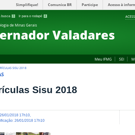
Simplifique!
Comunica BR
Participe
Acesso à infor
 a busca
3
Ir para o rodapé
4
ACESS
ologia de Minas Gerais
ernador Valadares
Meu IFMG
SEI
M
RÍCULAS SISU 2018
AS
rículas Sisu 2018
26/01/2018 17h10
,
dificação
:
26/01/2018 17h10