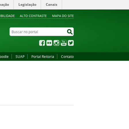
mação
Legislação
Canais
IBILIDADE
ALTO CONTRASTE
MAPA DO SITE
Buscar no portal
Buscar no portal
Facebook
Flickr
Instagram
YouTube
Twitter
oodle
SUAP
Portal Reitoria
Contato