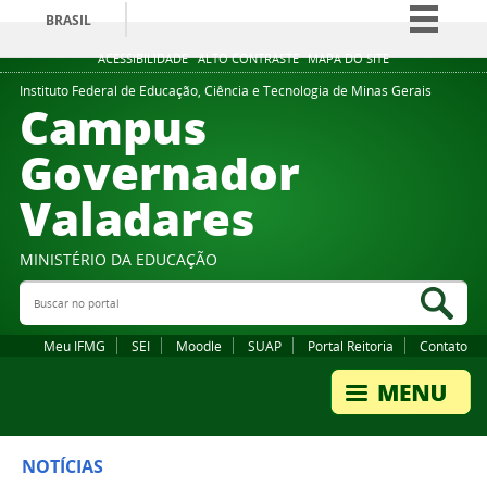
BRASIL
Simplifique!
ACESSIBILIDADE
ALTO CONTRASTE
MAPA DO SITE
Comunica BR
Instituto Federal de Educação, Ciência e Tecnologia de Minas Gerais
Campus
Participe
Governador
Acesso à informação
Valadares
Legislação
Canais
MINISTÉRIO DA EDUCAÇÃO
Buscar no portal
Bus
Meu IFMG
SEI
Moodle
SUAP
Portal Reitoria
Contato
NOTÍCIAS