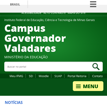
BRASIL
Simplifique!
ACESSIBILIDADE
ALTO CONTRASTE
MAPA DO SITE
Comunica BR
Instituto Federal de Educação, Ciência e Tecnologia de Minas Gerais
Campus
Participe
Governador
Acesso à informação
Valadares
Legislação
Canais
MINISTÉRIO DA EDUCAÇÃO
Buscar no portal
Bus
Meu IFMG
SEI
Moodle
SUAP
Portal Reitoria
Contato
NOTÍCIAS