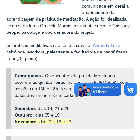
comunidade em geral a
oportunidade de
aprendizagem da prática de meditação. A ação foi idealizada
pelas servidoras Graciele Morais, assistente social, e
Cristiany
Seppe, psicóloga
e coordenadora do projeto
.
As práticas meditativas são conduzidas por
Amanda Leite
,
psicóloga, escritora, palestrante e facilitadora de
mindfulness
(atenção plena).
Cronograma -
Os encontros do projeto Meditando
ocorrem às quintas-feiras, no auditório do IFMG-GV, com
sessões às 13h e 18h. A seguir, cronograma com as
datas dos encontros em cada mês.
Setembro:
dias 14, 21 e 28
Outubro:
dias 05 e 19
Novembro:
dias 09, 16 e 23