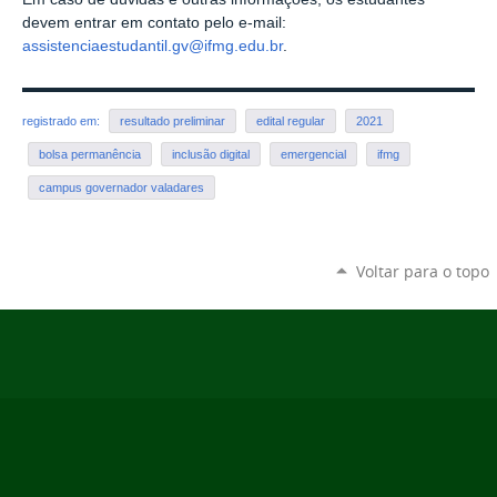
devem entrar em contato pelo e-mail:
assistenciaestudantil.gv@ifmg.edu.br
.
registrado em:
resultado preliminar
edital regular
2021
bolsa permanência
inclusão digital
emergencial
ifmg
campus governador valadares
Voltar para o topo