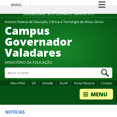
BRASIL
Simplifique!
ACESSIBILIDADE
ALTO CONTRASTE
MAPA DO SITE
Comunica BR
Instituto Federal de Educação, Ciência e Tecnologia de Minas Gerais
Campus
Participe
Governador
Acesso à informação
Valadares
Legislação
Canais
MINISTÉRIO DA EDUCAÇÃO
Buscar no portal
Bus
Meu IFMG
SEI
Moodle
SUAP
Portal Reitoria
Contato
NOTÍCIAS