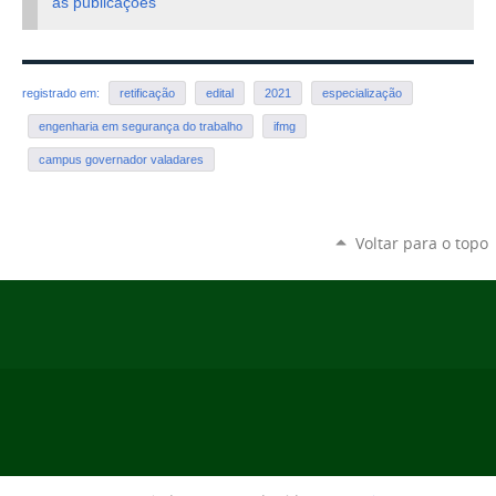
as publicações
registrado em:
retificação
edital
2021
especialização
engenharia em segurança do trabalho
ifmg
campus governador valadares
Voltar para o topo