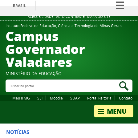
BRASIL
Simplifique!
ACESSIBILIDADE
ALTO CONTRASTE
MAPA DO SITE
Comunica BR
Instituto Federal de Educação, Ciência e Tecnologia de Minas Gerais
Campus
Participe
Governador
Acesso à informação
Valadares
Legislação
Canais
MINISTÉRIO DA EDUCAÇÃO
Buscar no portal
Bus
Meu IFMG
SEI
Moodle
SUAP
Portal Reitoria
Contato
NOTÍCIAS