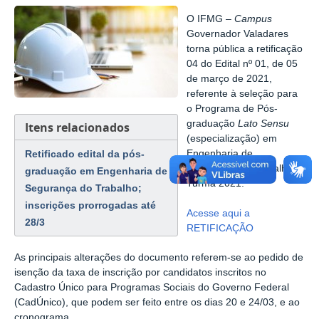
O IFMG –
Campus
Governador Valadares
torna pública a retificação
04 do Edital nº 01, de 05
de março de 2021,
referente à seleção para
o Programa de Pós-
graduação
Lato Sensu
Itens relacionados
(especialização) em
Retificado edital da pós-
Engenharia de
Segurança do Trabalho –
graduação em Engenharia de
Turma 2021.
Segurança do Trabalho;
inscrições prorrogadas até
Acesse aqui a
28/3
RETIFICAÇÃO
As principais alterações do documento referem-se ao pedido de
isenção da taxa de inscrição por candidatos inscritos no
Cadastro Único para Programas Sociais do Governo Federal
(CadÚnico), que podem ser feito entre os dias 20 e 24/03, e ao
cronograma.