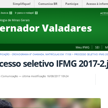
Simplifique!
Comunica BR
Participe
Acesso à infor
 a busca
3
Ir para o rodapé
4
ACESS
ologia de Minas Gerais
ernador Valadares
Meu IFMG
SEI
M
IFICAÇÃO - CRONOGRAMA 6ª CHAMADA; MATRÍCULAS EM 17/08
>
PROCESSO SELETIVO IFMG 20
cesso seletivo IFMG 2017-2.
e Comunicação
—
última modificação
16/08/2017 10h24