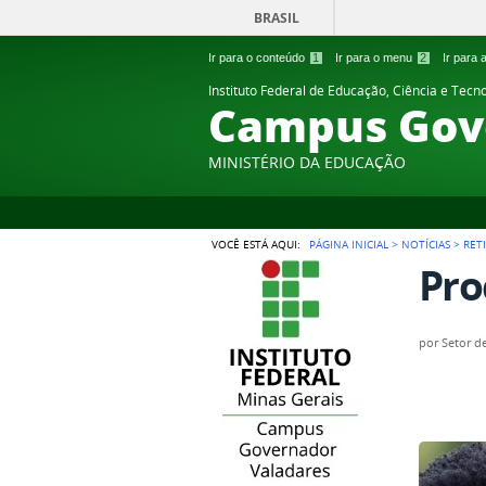
BRASIL
Ir para o conteúdo
1
Ir para o menu
2
Ir para
Instituto Federal de Educação, Ciência e Tecn
Campus Gov
MINISTÉRIO DA EDUCAÇÃO
VOCÊ ESTÁ AQUI:
PÁGINA INICIAL
>
NOTÍCIAS
>
RET
Pro
por
Setor d