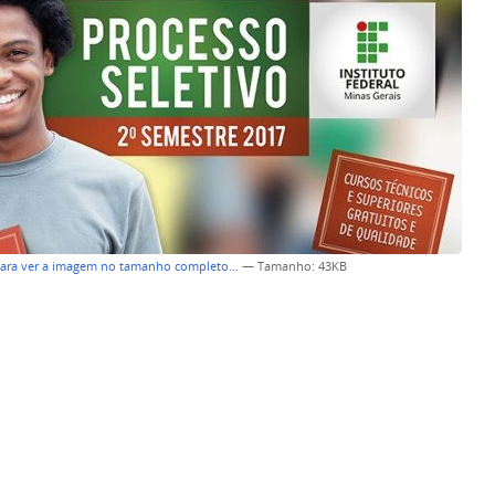
para ver a imagem no tamanho completo…
—
Tamanho
: 43KB