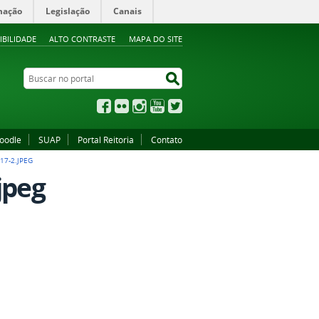
mação
Legislação
Canais
IBILIDADE
ALTO CONTRASTE
MAPA DO SITE
Buscar no portal
Buscar no portal
Facebook
Flickr
Instagram
YouTube
Twitter
oodle
SUAP
Portal Reitoria
Contato
17-2.JPEG
jpeg