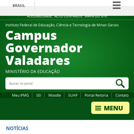
BRASIL
Simplifique!
ACESSIBILIDADE
ALTO CONTRASTE
MAPA DO SITE
Comunica BR
Instituto Federal de Educação, Ciência e Tecnologia de Minas Gerais
Campus
Participe
Governador
Acesso à informação
Valadares
Legislação
Canais
MINISTÉRIO DA EDUCAÇÃO
Buscar no portal
Bus
Meu IFMG
SEI
Moodle
SUAP
Portal Reitoria
Contato
NOTÍCIAS