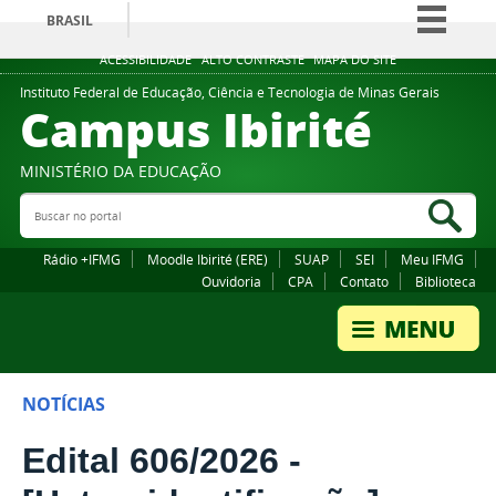
BRASIL
Simplifique!
ACESSIBILIDADE
ALTO CONTRASTE
MAPA DO SITE
Comunica BR
Instituto Federal de Educação, Ciência e Tecnologia de Minas Gerais
Campus Ibirité
Participe
Acesso à informação
MINISTÉRIO DA EDUCAÇÃO
Legislação
Buscar no portal
Bus
Canais
Rádio +IFMG
Moodle Ibirité (ERE)
SUAP
SEI
Meu IFMG
Ouvidoria
CPA
Contato
Biblioteca
NOTÍCIAS
Edital 606/2026 -