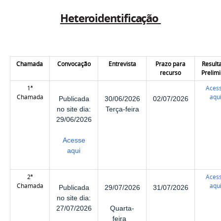
Heteroidentificação
Chamada
Convocação
Entrevista
Prazo para
Result
recurso
Prelim
1ª
Aces
Chamada
aqu
Publicada
30/06/2026
02/07/2026
no site dia:
Terça-feira
29/06/2026
Acesse
aqui
2ª
Aces
Chamada
aqu
Publicada
29/07/2026
31/07/2026
no site dia:
Quarta-
27/07/2026
feira