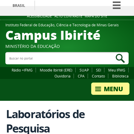
BRASIL
Simplifique!
ACESSIBILIDADE
ALTO CONTRASTE
MAPA DO SITE
Comunica BR
Instituto Federal de Educação, Ciência e Tecnologia de Minas Gerais
Campus Ibirité
Participe
Acesso à informação
MINISTÉRIO DA EDUCAÇÃO
Legislação
Buscar no portal
Bus
Canais
Rádio +IFMG
Moodle Ibirité (ERE)
SUAP
SEI
Meu IFMG
Ouvidoria
CPA
Contato
Biblioteca
Laboratórios de
Pesquisa