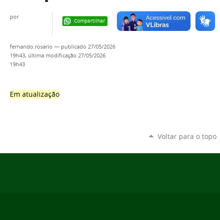
por
Compartilhar
fernando.rosario
—
publicado
27/05/2026
19h43,
última modificação
27/05/2026
19h43
Em atualização
Voltar para o topo