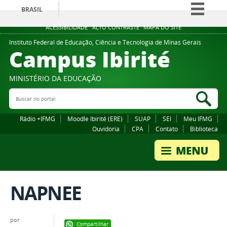
BRASIL
Simplifique!
ACESSIBILIDADE
ALTO CONTRASTE
MAPA DO SITE
Comunica BR
Instituto Federal de Educação, Ciência e Tecnologia de Minas Gerais
Campus Ibirité
Participe
Acesso à informação
MINISTÉRIO DA EDUCAÇÃO
Legislação
Buscar no portal
Bus
Canais
Rádio +IFMG
Moodle Ibirité (ERE)
SUAP
SEI
Meu IFMG
Ouvidoria
CPA
Contato
Biblioteca
NAPNEE
por
Compartilhar