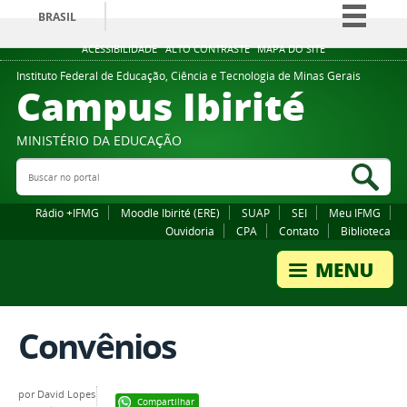
BRASIL
Simplifique!
ACESSIBILIDADE
ALTO CONTRASTE
MAPA DO SITE
Comunica BR
Instituto Federal de Educação, Ciência e Tecnologia de Minas Gerais
Campus Ibirité
Participe
Acesso à informação
MINISTÉRIO DA EDUCAÇÃO
Legislação
Buscar no portal
Bus
Canais
Rádio +IFMG
Moodle Ibirité (ERE)
SUAP
SEI
Meu IFMG
Ouvidoria
CPA
Contato
Biblioteca
Convênios
por
David Lopes
Compartilhar