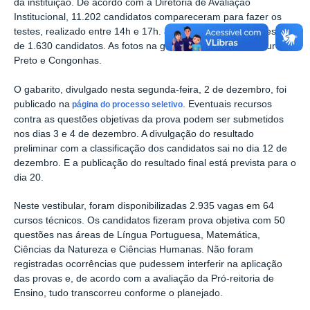
da instituição. De acordo com a Diretoria de Avaliação
Institucional, 11.202 candidatos compareceram para fazer os
testes, realizado entre 14h e 17h. Já o número de ausentes foi
de 1.630 candidatos. As fotos na galeria são dos campi Ouro
Preto e Congonhas.
O gabarito, divulgado nesta segunda-feira, 2 de dezembro, foi
publicado na
. Eventuais recursos
página do processo seletivo
contra as questões objetivas da prova podem ser submetidos
nos dias 3 e 4 de dezembro. A divulgação do resultado
preliminar com a classificação dos candidatos sai no dia 12 de
dezembro. E a publicação do resultado final está prevista para o
dia 20.
Neste vestibular, foram disponibilizadas 2.935 vagas em 64
cursos técnicos. Os candidatos fizeram prova objetiva com 50
questões nas áreas de Língua Portuguesa, Matemática,
Ciências da Natureza e Ciências Humanas. Não foram
registradas ocorrências que pudessem interferir na aplicação
das provas e, de acordo com a avaliação da Pró-reitoria de
Ensino, tudo transcorreu conforme o planejado.