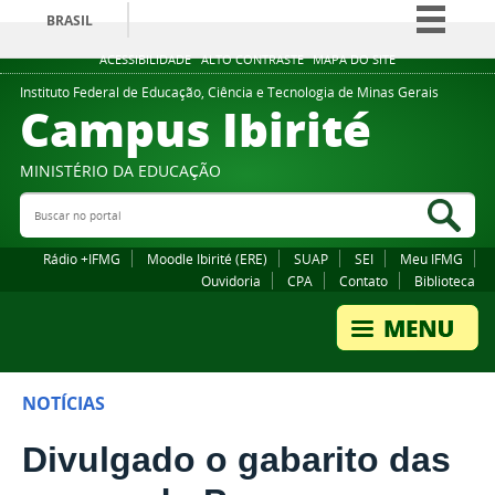
BRASIL
Simplifique!
ACESSIBILIDADE
ALTO CONTRASTE
MAPA DO SITE
Comunica BR
Instituto Federal de Educação, Ciência e Tecnologia de Minas Gerais
Campus Ibirité
Participe
Acesso à informação
MINISTÉRIO DA EDUCAÇÃO
Legislação
Buscar no portal
Bus
Canais
Rádio +IFMG
Moodle Ibirité (ERE)
SUAP
SEI
Meu IFMG
Ouvidoria
CPA
Contato
Biblioteca
NOTÍCIAS
Divulgado o gabarito das