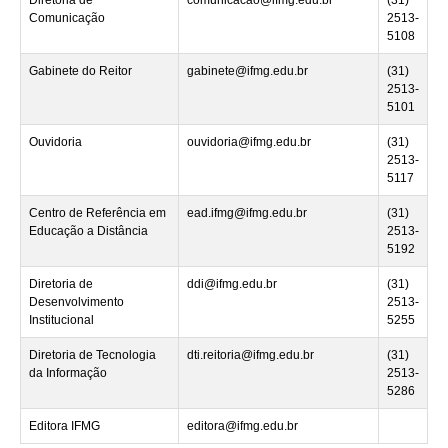
Comunicação
2513-
5108
Gabinete do Reitor
gabinete@ifmg.edu.br
(31)
2513-
5101
Ouvidoria
ouvidoria@ifmg.edu.br
(31)
2513-
5117
Centro de Referência em
ead.ifmg@ifmg.edu.br
(31)
Educação a Distância
2513-
5192
Diretoria de
ddi@ifmg.edu.br
(31)
Desenvolvimento
2513-
Institucional
5255
Diretoria de Tecnologia
dti.reitoria@ifmg.edu.br
(31)
da Informação
2513-
5286
Editora IFMG
editora@ifmg.edu.br