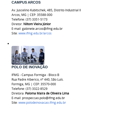
CAMPUS ARCOS
Av. Juscelino Kubitschek, 485, Distrito Industrial II
Arcos, MG
|
CEP: 35588-000
Telefone: (37) 3351-5173
Diretor:
Niltom Vieira Júnior
E-mail: gabinete.arcos@ifmg.edu.br
Site:
www.ifmg.edu.br/arcos
POLO DE INOVAÇÃO
IFMG - Campus Formiga - Bloco B
Rua Padre Alberico, nº 440, São Luís.
Formiga, MG | CEP: 35570-000
Telefone: (37) 3322-8529
Diretora:
Paloma Maira de Oliveira Lima
E-mail: prospeccao.polo@ifmg.edu.br
Site:
www.polodeinovacao.ifmg.edu.br