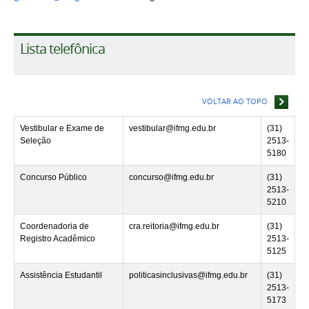
Lista telefônica
VOLTAR AO TOPO
Vestibular e Exame de
vestibular@ifmg.edu.br
(31)
Seleção
2513-
5180
Concurso Público
concurso@ifmg.edu.br
(31)
2513-
5210
Coordenadoria de
cra.reitoria@ifmg.edu.br
(31)
Registro Acadêmico
2513-
5125
Assistência Estudantil
politicasinclusivas@ifmg.edu.br
(31)
2513-
5173