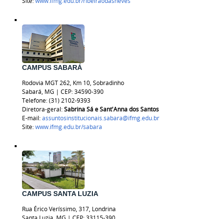
Site:
www.ifmg.edu.br/ribeiraodasneves
CAMPUS SABARÁ
Rodovia MGT 262, Km 10, Sobradinho
Sabará, MG | CEP: 34590-390
Telefone: (31) 2102-9393
Diretora-geral:
Sabrina Sá e Sant'Anna dos Santos
E-mail:
assuntosinstitucionais.sabara@ifmg.edu.br
Site:
www.ifmg.edu.br/sabara
CAMPUS SANTA LUZIA
Rua Érico Veríssimo, 317, Londrina
Santa Luzia, MG | CEP: 33115-390