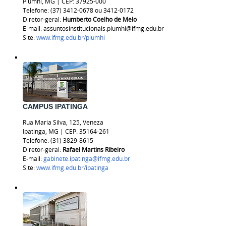
Piumhi, MG | CEP: 37925-000
Telefone: (37) 3412-0678 ou 3412-0172
Diretor-geral:
Humberto Coelho de Melo
E-mail: assuntosinstitucionais.piumhi@ifmg.edu.br
Site:
www.ifmg.edu.br/piumhi
CAMPUS IPATINGA
Rua Maria Silva, 125, Veneza
Ipatinga, MG | CEP: 35164-261
Telefone: (31) 3829-8615
Diretor-geral:
Rafael Martins Ribeiro
E-mail:
gabinete.ipatinga@ifmg.edu.br
Site:
www.ifmg.edu.br/ipatinga