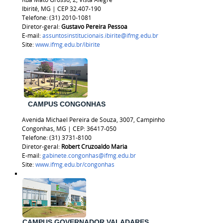
Ibirité, MG | CEP 32.407-190
Telefone: (31) 2010-1081
Diretor-geral:
Gustavo Pereira Pessoa
E-mail:
assuntosinstitucionais.ibirite@ifmg.edu.br
Site:
www.ifmg.edu.br/ibirite
CAMPUS CONGONHAS
Avenida Michael Pereira de Souza, 3007, Campinho
Congonhas, MG | CEP: 36417-050
Telefone: (31) 3731-8100
Diretor-geral:
Robert Cruzoaldo Maria
E-mail:
gabinete.congonhas@ifmg.edu.br
Site:
www.ifmg.edu.br/congonhas
CAMPUS GOVERNADOR VALADARES