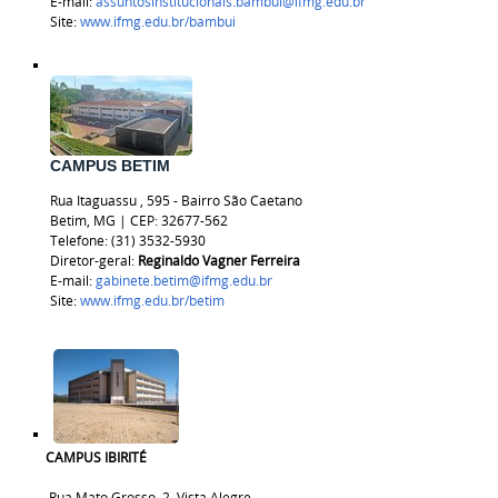
E-mail:
assuntosinstitucionais.bambui@ifmg.edu.br
Site:
www.ifmg.edu.br/bambui
CAMPUS BETIM
Rua
Itaguassu
, 595 - Bairro São Caetano
Betim, MG | CEP:
32677-562
Telefone: (31) 3532-5930
Diretor-geral:
Reginaldo Vagner Ferreira
E-mail:
gabinete.betim@ifmg.edu.br
Site:
www.ifmg.edu.br/betim
CAMPUS IBIRITÉ
Rua Mato Grosso, 2, Vista Alegre