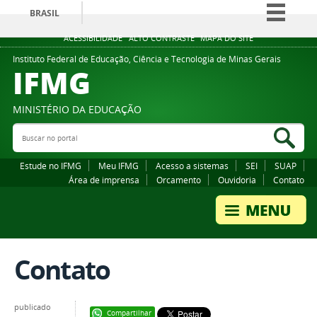
BRASIL
Simplifique!
ACESSIBILIDADE
ALTO CONTRASTE
MAPA DO SITE
Comunica BR
Instituto Federal de Educação, Ciência e Tecnologia de Minas Gerais
IFMG
Participe
Acesso à informação
MINISTÉRIO DA EDUCAÇÃO
Legislação
Buscar no portal
Bus
Canais
Estude no IFMG
Meu IFMG
Acesso a sistemas
SEI
SUAP
Área de imprensa
Orcamento
Ouvidoria
Contato
Contato
publicado
Compartilhar