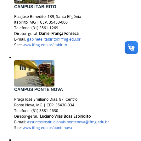
CAMPUS ITABIRITO
Rua José Benedito, 139, Santa Efigênia
Itabirito, MG | CEP: 35450-000
Telefone: (31) 3561-1269
Diretor-geral:
Daniel França Fonseca
E-mail:
gabinete.itabirito@ifmg.edu.br
Site:
www.ifmg.edu.br/itabirito
CAMPUS PONTE NOVA
Praça José Emiliano Dias, 87, Centro
Ponte Nova, MG | CEP: 35430-034
Telefone: (31) 3881-2630
Diretor-geral:
Luciano Vilas Boas Espiridião
E-mail:
assuntosinstitucionais.pontenova@ifmg.edu.br
Site:
www.ifmg.edu.br/pontenova