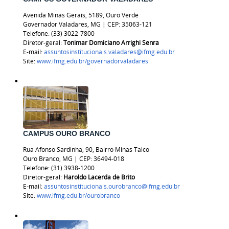
Avenida Minas Gerais, 5189, Ouro Verde
Governador Valadares, MG | CEP: 35063-121
Telefone: (33) 3022-7800
Diretor-geral:
Tonimar Domiciano Arrighi Senra
E-mail:
assuntosinstitucionais.valadares@ifmg.edu.br
Site:
www.ifmg.edu.br/governadorvaladares
CAMPUS OURO BRANCO
Rua Afonso Sardinha, 90, Bairro Minas Talco
Ouro Branco, MG | CEP: 36494-018
Telefone:
(31) 3938-1200
Diretor-geral:
Haroldo Lacerda de Brito
E-mail:
assuntosinstitucionais.ourobranco@ifmg.edu.br
Site:
www.ifmg.edu.br/ourobranco