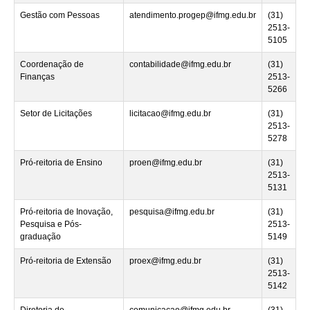
Gestão com Pessoas
atendimento.progep@ifmg.edu.br
(31)
2513-
5105
Coordenação de
contabilidade@ifmg.edu.br
(31)
Finanças
2513-
5266
Setor de Licitações
licitacao@ifmg.edu.br
(31)
2513-
5278
Pró-reitoria de Ensino
proen@ifmg.edu.br
(31)
2513-
5131
Pró-reitoria de Inovação,
pesquisa@ifmg.edu.br
(31)
Pesquisa e Pós-
2513-
graduação
5149
Pró-reitoria de Extensão
proex@ifmg.edu.br
(31)
2513-
5142
Diretoria de
comunicacao@ifmg.edu.br
(31)