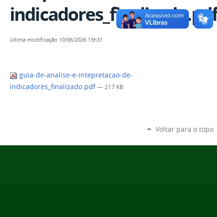
indicadores_finalizado.pd
última modificação
10/06/2026 13h31
guia-de-analise-e-intepretacao-de-
indicadores_finalizado.pdf
— 217 KB
Voltar para o topo