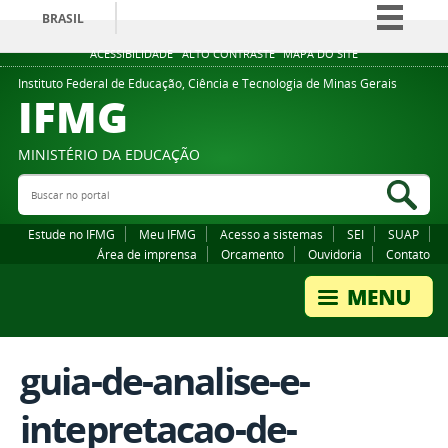
BRASIL
Simplifique!
ACESSIBILIDADE
ALTO CONTRASTE
MAPA DO SITE
Comunica BR
Instituto Federal de Educação, Ciência e Tecnologia de Minas Gerais
IFMG
Participe
Acesso à informação
MINISTÉRIO DA EDUCAÇÃO
Legislação
Buscar no portal
Bus
Canais
Estude no IFMG
Meu IFMG
Acesso a sistemas
SEI
SUAP
Área de imprensa
Orcamento
Ouvidoria
Contato
guia-de-analise-e-
intepretacao-de-