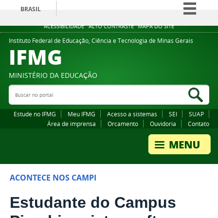
BRASIL
Simplifique!
ACESSIBILIDADE
ALTO CONTRASTE
MAPA DO SITE
Comunica BR
Instituto Federal de Educação, Ciência e Tecnologia de Minas Gerais
IFMG
Participe
Acesso à informação
MINISTÉRIO DA EDUCAÇÃO
Legislação
Buscar no portal
Bus
Canais
Estude no IFMG
Meu IFMG
Acesso a sistemas
SEI
SUAP
Área de imprensa
Orcamento
Ouvidoria
Contato
ACONTECE NOS CAMPI
Estudante do Campus