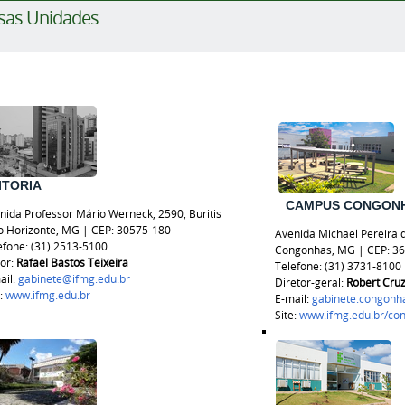
sas Unidades
ITORIA
CAMPUS CONGON
nida Professor Mário Werneck, 2590, Buritis
o Horizonte, MG | CEP: 30575-180
Avenida Michael Pereira d
efone: (31) 2513-5100
Congonhas, MG | CEP: 36
tor:
Rafael Bastos
Teixeira
Telefone: (31) 3731-8100
ail:
gabinete@ifmg.edu.br
Diretor-geral:
Robert Cru
e:
www.ifmg.edu.br
E-mail:
gabinete.congonh
Site:
www.ifmg.edu.br/co