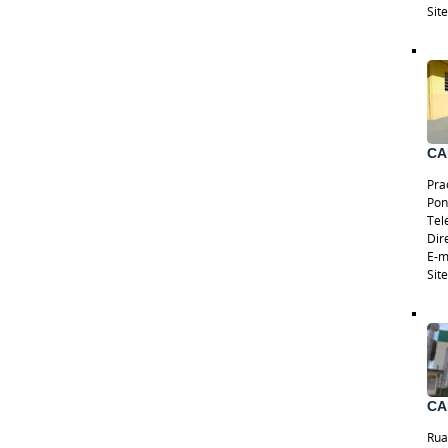
Sit
CA
Pra
Pon
Tel
Dir
E-m
Sit
CA
Rua