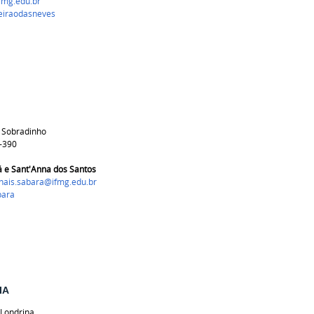
fmg.edu.br
eiraodasneves
 Sobradinho
-390
á e Sant'Anna dos Santos
onais.sabara@ifmg.edu.br
bara
IA
 Londrina