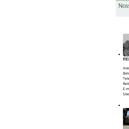
Nos
RE
Ave
Bel
Tel
Rei
E-m
Sit