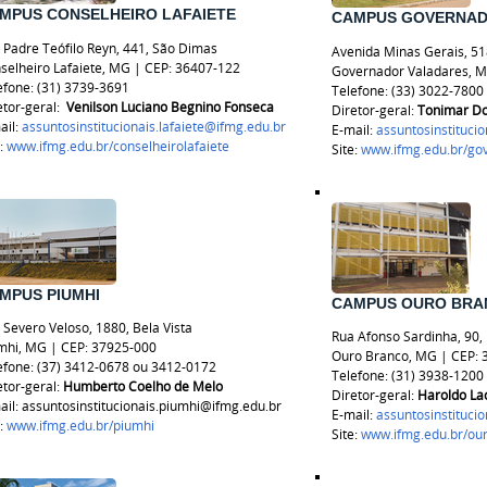
MPUS CONSELHEIRO LAFAIETE
CAMPUS GOVERNAD
 Padre Teófilo Reyn, 441, São Dimas
Avenida Minas Gerais, 51
selheiro Lafaiete, MG | CEP: 36407-122
Governador Valadares, M
efone:
(31) 3739-3691
Telefone: (33) 3022-7800
etor-geral:
Venilson Luciano Begnino Fonseca
Diretor-geral:
Tonimar Do
ail:
assuntosinstitucionais.lafaiete@ifmg.edu.br
E-mail:
assuntosinstituci
e:
www.ifmg.edu.br/
conselheirolafaiete
Site:
www.ifmg.edu.br/go
MPUS PIUMHI
CAMPUS OURO BRA
 Severo Veloso, 1880, Bela Vista
Rua Afonso Sardinha, 90,
mhi, MG | CEP: 37925-000
Ouro Branco, MG | CEP: 
efone: (37) 3412-0678 ou 3412-0172
Telefone:
(31) 3938-1200
etor-geral:
Humberto Coelho de Melo
Diretor-geral:
Haroldo La
ail: assuntosinstitucionais.piumhi@ifmg.edu.br
E-mail:
assuntosinstituci
e:
www.ifmg.edu.br/piumhi
Site:
www.ifmg.edu.br/ou