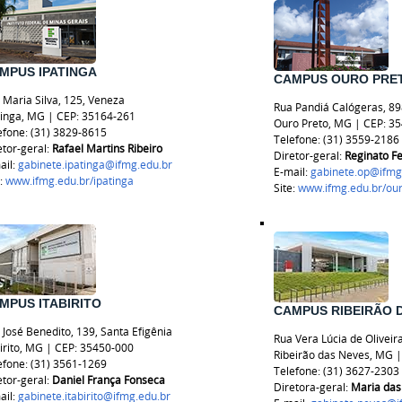
MPUS IPATINGA
CAMPUS OURO PRE
 Maria Silva, 125, Veneza
Rua Pandiá Calógeras, 89
tinga, MG | CEP: 35164-261
Ouro Preto, MG | CEP: 3
efone: (31) 3829-8615
Telefone: (31) 3559-2186
etor-geral:
Rafael Martins Ribeiro
Diretor-geral:
Reginato F
ail:
gabinete.ipatinga@ifmg.edu.br
E-mail:
gabinete.op@ifmg
e:
www.ifmg.edu.br/ipatinga
Site:
www.ifmg.edu.br/ou
MPUS ITABIRITO
CAMPUS RIBEIRÃO 
 José Benedito, 139, Santa Efigênia
Rua Vera Lúcia de Oliveir
birito, MG | CEP: 35450-000
Ribeirão das Neves, MG 
efone: (31) 3561-1269
Telefone: (31) 3627-2303
etor-geral:
Daniel França Fonseca
Diretora-geral:
Maria das
ail:
gabinete.itabirito@ifmg.edu.br