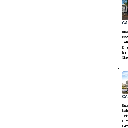
CA
Rua
Ipa
Tel
Dir
E-m
Sit
CA
Rua
Ita
Tel
Dir
E-m