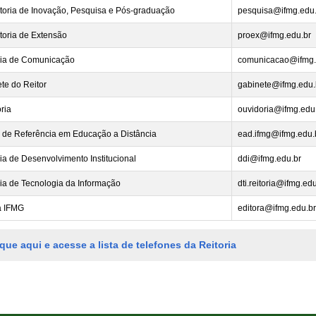
itoria de Inovação, Pesquisa e Pós-graduação
pesquisa@ifmg.edu.
itoria de Extensão
proex@ifmg.edu.br
ria de Comunicação
comunicacao@ifmg.
te do Reitor
gabinete@ifmg.edu.
ria
ouvidoria@ifmg.edu
 de Referência em Educação a Distância
ead.ifmg@ifmg.edu.
ria de Desenvolvimento Institucional
ddi@ifmg.edu.br
ria de Tecnologia da Informação
dti.reitoria@ifmg.ed
a IFMG
editora@ifmg.edu.br
ique aqui e acesse a lista de telefones da Reitoria