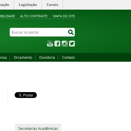
mação
Legislação
Canais
IBILIDADE
ALTO CONTRASTE
MAPA DO SITE
Buscar no portal
Buscar no portal
YouTube
Facebook
Instagram
Twitter
ensa
Orcamento
Ouvidoria
Contato
Secretarias Acadêmicas