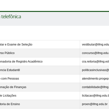
a telefônica
ular e Exame de Seleção
vestibular@ifmg.edu
so Público
concurso@ifmg.edu.
nadoria de Registro Acadêmico
cra.reitoria@ifmg.ed
ência Estudantil
politicasinclusivas@
o com Pessoas
atendimento.progep
enação de Finanças
contabilidade@ifmg
de Licitações
licitacao@ifmg.edu.
itoria de Ensino
proen@ifmg.edu.br