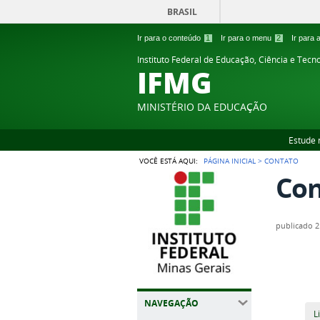
BRASIL
Ir para o conteúdo
1
Ir para o menu
2
Ir para
Instituto Federal de Educação, Ciência e Tecn
IFMG
MINISTÉRIO DA EDUCAÇÃO
Estude 
VOCÊ ESTÁ AQUI:
PÁGINA INICIAL
>
CONTATO
Con
publicado
2
NAVEGAÇÃO
L