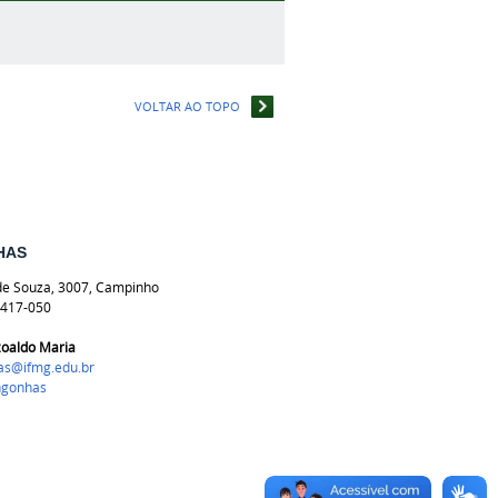
VOLTAR AO TOPO
HAS
e Souza, 3007, Campinho
417-050
zoaldo Maria
as@ifmg.edu.br
ngonhas