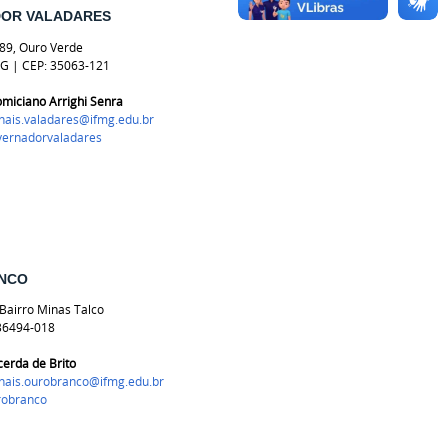
OR VALADARES
89, Ouro Verde
G | CEP: 35063-121
miciano Arrighi Senra
onais.valadares@ifmg.edu.br
vernadorvaladares
NCO
 Bairro Minas Talco
36494-018
cerda de Brito
onais.ourobranco@ifmg.edu.br
robranco