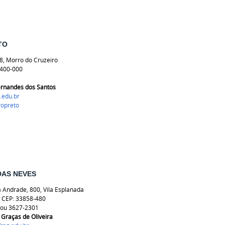
TO
8, Morro do Cruzeiro
5400-000
ernandes dos Santos
.edu.br
ropreto
DAS NEVES
a Andrade, 800, Vila Esplanada
| CEP: 33858-480
 ou
3627-2301
 Graças de Oliveira