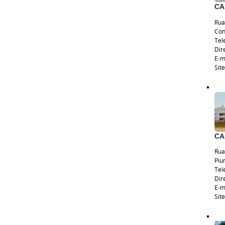
CA
Rua
Con
Tel
Dir
E-m
Sit
CA
Rua
Piu
Tel
Dir
E-m
Sit