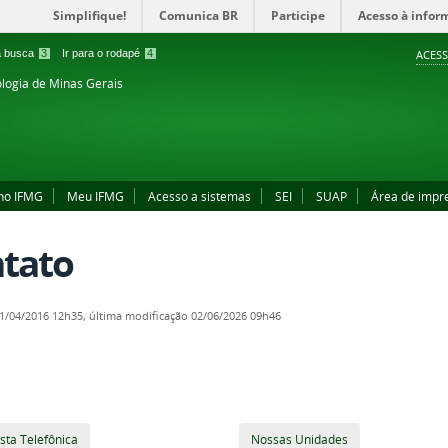
Simplifique!
Comunica BR
Participe
Acesso à infor
 a busca
3
Ir para o rodapé
4
ACESS
ologia de Minas Gerais
no IFMG
Meu IFMG
Acesso a sistemas
SEI
SUAP
Área de impr
tato
1/04/2016 12h35,
última modificação
02/06/2026 09h46
ista Telefônica
Nossas Unidades