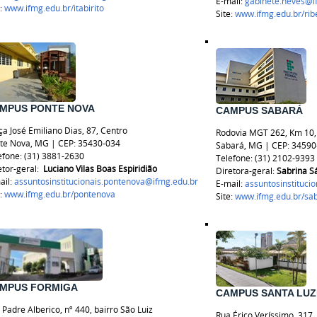
E-mail:
gabinete.neves@i
e:
www.ifmg.edu.br/itabirito
Site:
www.ifmg.edu.br/rib
MPUS PONTE NOVA
CAMPUS SABARÁ
ça José Emiliano Dias, 87, Centro
Rodovia MGT 262, Km 10,
te Nova, MG | CEP: 35430-034
Sabará, MG | CEP: 34590
efone: (31) 3881-2630
Telefone: (31) 2102-9393
etor-geral:
Luciano Vilas Boas Espiridião
Diretora-geral:
Sabrina S
ail:
assuntosinstitucionais.pontenova@ifmg.edu.br
E-mail:
assuntosinstituci
e:
www.ifmg.edu.br/pontenova
Site:
www.ifmg.edu.br/sa
MPUS FORMIGA
CAMPUS SANTA LUZ
 Padre Alberico, nº 440, bairro São Luiz
Rua Érico Veríssimo, 317,