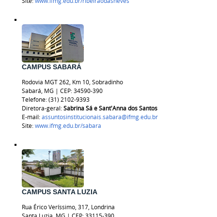
Site:
www.ifmg.edu.br/ribeiraodasneves
CAMPUS SABARÁ
Rodovia MGT 262, Km 10, Sobradinho
Sabará, MG | CEP: 34590-390
Telefone: (31) 2102-9393
Diretora-geral:
Sabrina Sá e Sant'Anna dos Santos
E-mail:
assuntosinstitucionais.sabara@ifmg.edu.br
Site:
www.ifmg.edu.br/sabara
CAMPUS SANTA LUZIA
Rua Érico Veríssimo, 317, Londrina
Santa Luzia, MG | CEP: 33115-390