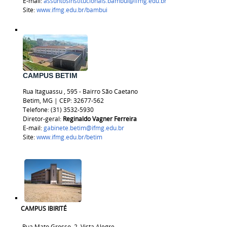
E-mail:
assuntosinstitucionais.bambui@ifmg.edu.br
Site:
www.ifmg.edu.br/bambui
CAMPUS BETIM
Rua
Itaguassu
, 595 - Bairro São Caetano
Betim, MG | CEP:
32677-562
Telefone: (31) 3532-5930
Diretor-geral:
Reginaldo Vagner Ferreira
E-mail:
gabinete.betim@ifmg.edu.br
Site:
www.ifmg.edu.br/betim
CAMPUS IBIRITÉ
Rua Mato Grosso, 2, Vista Alegre