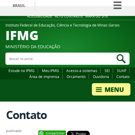
BRASIL
Simplifique!
ACESSIBILIDADE
ALTO CONTRASTE
MAPA DO SITE
Comunica BR
Instituto Federal de Educação, Ciência e Tecnologia de Minas Gerais
IFMG
Participe
Acesso à informação
MINISTÉRIO DA EDUCAÇÃO
Legislação
Buscar no portal
Bus
Canais
Estude no IFMG
Meu IFMG
Acesso a sistemas
SEI
SUAP
Área de imprensa
Orcamento
Ouvidoria
Contato
Contato
publicado
Compartilhar