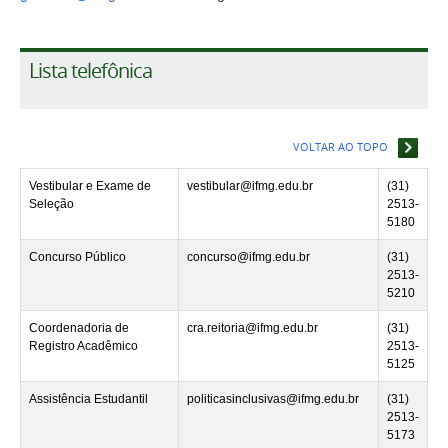
Lista telefônica
VOLTAR AO TOPO
Vestibular e Exame de
vestibular@ifmg.edu.br
(31)
Seleção
2513-
5180
Concurso Público
concurso@ifmg.edu.br
(31)
2513-
5210
Coordenadoria de
cra.reitoria@ifmg.edu.br
(31)
Registro Acadêmico
2513-
5125
Assistência Estudantil
politicasinclusivas@ifmg.edu.br
(31)
2513-
5173