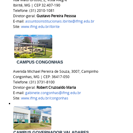
Ibirité, MG | CEP 32.407-190
Telefone: (31) 2010-1081
Diretor-geral:
Gustavo Pereira Pessoa
E-mail:
assuntosinstitucionais.ibirite@ifmg.edu.br
Site:
www.ifmg.edu.br/ibirite
CAMPUS CONGONHAS
Avenida Michael Pereira de Souza, 3007, Campinho
Congonhas, MG | CEP: 36417-050
Telefone: (31) 3731-8100
Diretor-geral:
Robert Cruzoaldo Maria
E-mail:
gabinete.congonhas@ifmg.edu.br
Site:
www.ifmg.edu.br/congonhas
CAMPUS GOVERNADOR VALADARES