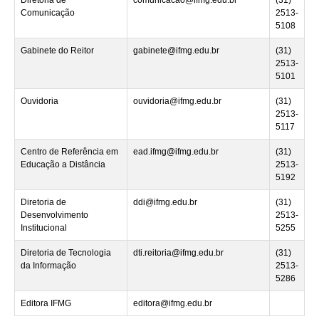
Comunicação
2513-
5108
Gabinete do Reitor
gabinete@ifmg.edu.br
(31)
2513-
5101
Ouvidoria
ouvidoria@ifmg.edu.br
(31)
2513-
5117
Centro de Referência em
ead.ifmg@ifmg.edu.br
(31)
Educação a Distância
2513-
5192
Diretoria de
ddi@ifmg.edu.br
(31)
Desenvolvimento
2513-
Institucional
5255
Diretoria de Tecnologia
dti.reitoria@ifmg.edu.br
(31)
da Informação
2513-
5286
Editora IFMG
editora@ifmg.edu.br