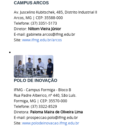
CAMPUS ARCOS
Av. Juscelino Kubitschek, 485, Distrito Industrial II
Arcos, MG
|
CEP: 35588-000
Telefone: (37) 3351-5173
Diretor:
Niltom Vieira Júnior
E-mail: gabinete.arcos@ifmg.edu.br
Site:
www.ifmg.edu.br/arcos
POLO DE INOVAÇÃO
IFMG - Campus Formiga - Bloco B
Rua Padre Alberico, nº 440, São Luís.
Formiga, MG | CEP: 35570-000
Telefone: (37) 3322-8529
Diretora:
Paloma Maira de Oliveira Lima
E-mail: prospeccao.polo@ifmg.edu.br
Site:
www.polodeinovacao.ifmg.edu.br