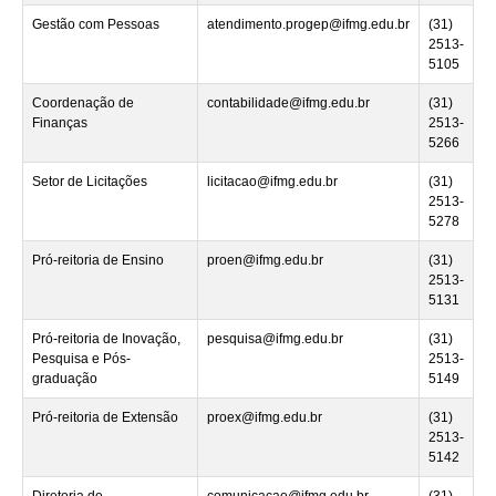
Gestão com Pessoas
atendimento.progep@ifmg.edu.br
(31)
2513-
5105
Coordenação de
contabilidade@ifmg.edu.br
(31)
Finanças
2513-
5266
Setor de Licitações
licitacao@ifmg.edu.br
(31)
2513-
5278
Pró-reitoria de Ensino
proen@ifmg.edu.br
(31)
2513-
5131
Pró-reitoria de Inovação,
pesquisa@ifmg.edu.br
(31)
Pesquisa e Pós-
2513-
graduação
5149
Pró-reitoria de Extensão
proex@ifmg.edu.br
(31)
2513-
5142
Diretoria de
comunicacao@ifmg.edu.br
(31)