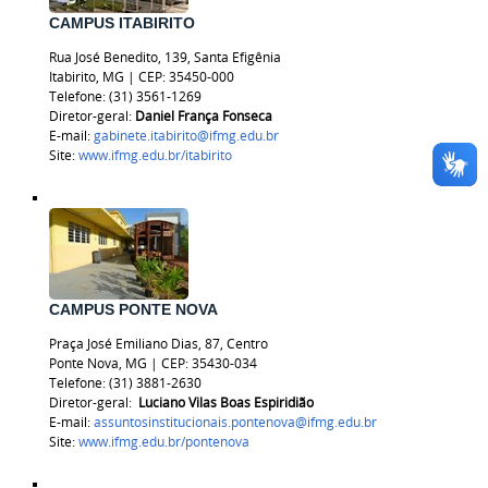
CAMPUS ITABIRITO
Rua José Benedito, 139, Santa Efigênia
Itabirito, MG | CEP: 35450-000
Telefone: (31) 3561-1269
Diretor-geral:
Daniel França Fonseca
E-mail:
gabinete.itabirito@ifmg.edu.br
Site:
www.ifmg.edu.br/itabirito
CAMPUS PONTE NOVA
Praça José Emiliano Dias, 87, Centro
Ponte Nova, MG | CEP: 35430-034
Telefone: (31) 3881-2630
Diretor-geral:
Luciano Vilas Boas Espiridião
E-mail:
assuntosinstitucionais.pontenova@ifmg.edu.br
Site:
www.ifmg.edu.br/pontenova