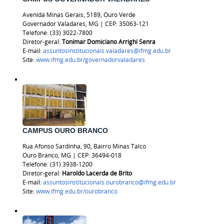
Avenida Minas Gerais, 5189, Ouro Verde
Governador Valadares, MG | CEP: 35063-121
Telefone: (33) 3022-7800
Diretor-geral:
Tonimar Domiciano Arrighi Senra
E-mail:
assuntosinstitucionais.valadares@ifmg.edu.br
Site:
www.ifmg.edu.br/governadorvaladares
CAMPUS OURO BRANCO
Rua Afonso Sardinha, 90, Bairro Minas Talco
Ouro Branco, MG | CEP: 36494-018
Telefone:
(31) 3938-1200
Diretor-geral:
Haroldo Lacerda de Brito
E-mail:
assuntosinstitucionais.ourobranco@ifmg.edu.br
Site:
www.ifmg.edu.br/ourobranco