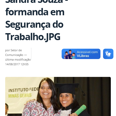
formanda em
Segurança do
Trabalho.JPG
por
Setor de
Comunicação
—
última modificação
14/08/2017 12h55