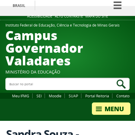
BRASIL
Simplifique!
ACESSIBILIDADE
ALTO CONTRASTE
MAPA DO SITE
Comunica BR
Instituto Federal de Educação, Ciência e Tecnologia de Minas Gerais
Campus
Participe
Governador
Acesso à informação
Valadares
Legislação
Canais
MINISTÉRIO DA EDUCAÇÃO
Buscar no portal
Bus
Meu IFMG
SEI
Moodle
SUAP
Portal Reitoria
Contato
Sandra Souza -