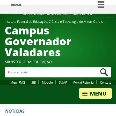
BRASIL
Simplifique!
ACESSIBILIDADE
ALTO CONTRASTE
MAPA DO SITE
Comunica BR
Instituto Federal de Educação, Ciência e Tecnologia de Minas Gerais
Campus
Participe
Governador
Acesso à informação
Valadares
Legislação
Canais
MINISTÉRIO DA EDUCAÇÃO
Buscar no portal
Bus
Meu IFMG
SEI
Moodle
SUAP
Portal Reitoria
Contato
NOTÍCIAS