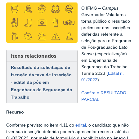
O IFMG –
Campus
Governador Valadares
torna público o resultado
preliminar das inscrições
deferidas referente à
seleção para o Programa
de Pós-graduação
Lato
Sensu
(especialização)
Itens relacionados
em Engenharia de
Segurança do Trabalho –
Resultado da solicitação de
Turma 2023 (
Edital n.
isenção da taxa de inscrição
01/2022
).
- edital da pós em
Engenharia de Segurança do
Confira o RESULTADO
Trabalho
PARCIAL
Recurso
Conforme previsto no item 4.11 do
edital
, o
candidato que não
tiver sua inscrição deferida poderá apresentar recurso até dia
01/02/2023, por meio de
formulário disponibilizado no
Anexo I.