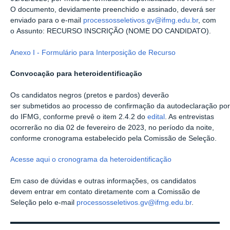
O documento, devidamente preenchido e assinado,
deverá ser
enviado para o e-mail
processosseletivos.gv@ifmg.edu.br
, com
o
Assunto: RECURSO INSCRIÇÃO (NOME DO CANDIDATO).
Anexo I - Formulário para Interposição de Recurso
Convocação para heteroidentificação
Os
candidatos
negros
(pretos
e
pardos)
deverão
ser
submetidos
ao
processo
de
confirmação
da
autodeclaração
por
do IFMG,
conforme prevê o item 2.4.2
do
edital
. As entrevistas
ocorrerão no dia 02 de fevereiro de 2023, no período da noite,
conforme cronograma estabelecido pela Comissão de Seleção.
Acesse aqui o cronograma da heteroidentificação
Em caso de dúvidas e outras informações, os candidatos
devem entrar em contato diretamente com a Comissão de
Seleção pelo e-mail
processosseletivos.gv@ifmg.edu.br
.