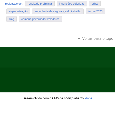
registrado em:
resultado preliminar
inscrições deferidas
edital
especialização
engenharia de segurança do trabalho
turma 2023
ifmg
campus governador valadares
Voltar para o topo
Desenvolvido com o CMS de código aberto
Plone