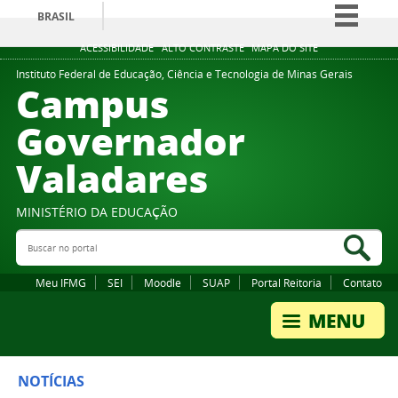
BRASIL
Simplifique!
ACESSIBILIDADE
ALTO CONTRASTE
MAPA DO SITE
Comunica BR
Instituto Federal de Educação, Ciência e Tecnologia de Minas Gerais
Campus
Participe
Governador
Acesso à informação
Valadares
Legislação
Canais
MINISTÉRIO DA EDUCAÇÃO
Buscar no portal
Bus
Meu IFMG
SEI
Moodle
SUAP
Portal Reitoria
Contato
NOTÍCIAS