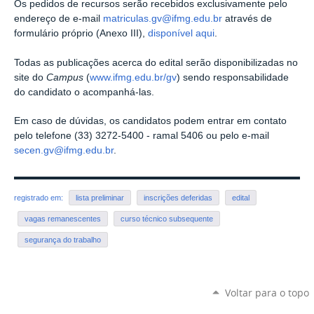
Os pedidos de recursos serão recebidos exclusivamente pelo
endereço de e-mail
matriculas.gv@ifmg.edu.br
através de
formulário próprio (Anexo III),
disponível aqui
.
Todas as publicações acerca do edital serão disponibilizadas no
site do
Campus
(
www.ifmg.edu.br/gv
) sendo responsabilidade
do candidato o acompanhá-las.
Em caso de dúvidas, os candidatos podem entrar em contato
pelo telefone (33) 3272-5400 - ramal 5406 ou pelo e-mail
secen.gv@ifmg.edu.br
.
registrado em:
lista preliminar
inscrições deferidas
edital
vagas remanescentes
curso técnico subsequente
segurança do trabalho
Voltar para o topo