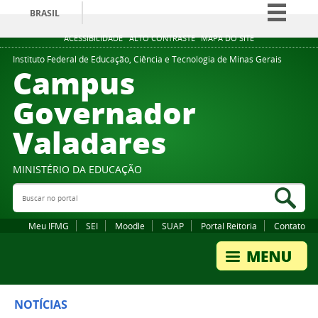
BRASIL
Simplifique!
ACESSIBILIDADE
ALTO CONTRASTE
MAPA DO SITE
Comunica BR
Instituto Federal de Educação, Ciência e Tecnologia de Minas Gerais
Campus
Participe
Governador
Acesso à informação
Valadares
Legislação
Canais
MINISTÉRIO DA EDUCAÇÃO
Buscar no portal
Bus
Meu IFMG
SEI
Moodle
SUAP
Portal Reitoria
Contato
NOTÍCIAS