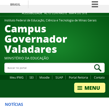
BRASIL
Simplifique!
ACESSIBILIDADE
ALTO CONTRASTE
MAPA DO SITE
Comunica BR
Instituto Federal de Educação, Ciência e Tecnologia de Minas Gerais
Campus
Participe
Governador
Acesso à informação
Valadares
Legislação
Canais
MINISTÉRIO DA EDUCAÇÃO
Buscar no portal
Bus
Meu IFMG
SEI
Moodle
SUAP
Portal Reitoria
Contato
NOTÍCIAS