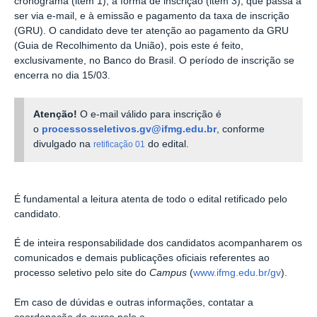
cronograma (item 1), à forma de inscrição (item 3), que passa a
ser via e-mail, e à emissão e pagamento da taxa de inscrição
(GRU). O candidato deve ter atenção ao pagamento da GRU
(Guia de Recolhimento da União), pois este é feito,
exclusivamente, no Banco do Brasil.
O período de inscrição se
encerra no dia 15/03.
Atenção!
O e-mail válido para inscrição é
o
processosseletivos.gv@ifmg.edu.br
, conforme
divulgado na
do edital.
retificação 01
É fundamental a leitura atenta de todo o edital retificado pelo
candidato.
É de inteira responsabilidade dos candidatos acompanharem os
comunicados e demais publicações oficiais referentes ao
processo seletivo pelo site do
Campus
(
www.ifmg.edu.br/gv
).
Em caso de dúvidas e outras informações, contatar a