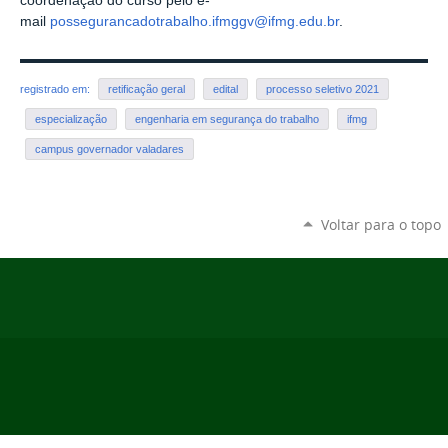
coordenação do curso pelo e-
mail
possegurancadotrabalho.ifmggv@ifmg.edu.br
.
registrado em:
retificação geral
edital
processo seletivo 2021
especialização
engenharia em segurança do trabalho
ifmg
campus governador valadares
Voltar para o topo