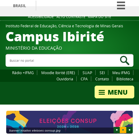
BRASIL
Simplifique!
ACESSIBILIDADE
ALTO CONTRASTE
MAPA DO SITE
Comunica BR
Instituto Federal de Educação, Ciência e Tecnologia de Minas Gerais
Campus Ibirité
Participe
Acesso à informação
MINISTÉRIO DA EDUCAÇÃO
Legislação
Buscar no portal
Bus
Canais
Rádio +IFMG
Moodle Ibirité (ERE)
SUAP
SEI
Meu IFMG
Ouvidoria
CPA
Contato
Biblioteca
1
2
3
banner rotativo eleicoes consup.jpg