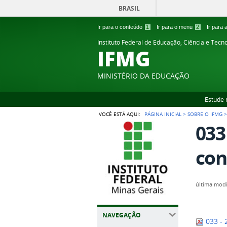
BRASIL
Ir para o conteúdo
1
Ir para o menu
2
Ir para
Instituto Federal de Educação, Ciência e Tecn
IFMG
MINISTÉRIO DA EDUCAÇÃO
Estude 
VOCÊ ESTÁ AQUI:
PÁGINA INICIAL
>
SOBRE O IFMG
033
con
última modi
NAVEGAÇÃO
033 - 