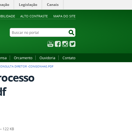
mação
Legislação
Canais
IBILIDADE
ALTO CONTRASTE
MAPA DO SITE
Buscar no portal
Buscar no portal
YouTube
Facebook
Instagram
Twitter
ensa
Orcamento
Ouvidoria
Contato
 CONSULTA DIRETOR -CONGONHAS.PDF
processo
df
— 122 KB