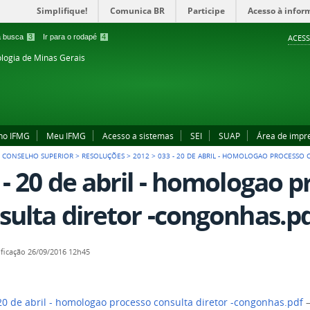
Simplifique!
Comunica BR
Participe
Acesso à infor
 a busca
3
Ir para o rodapé
4
ACESS
ologia de Minas Gerais
no IFMG
Meu IFMG
Acesso a sistemas
SEI
SUAP
Área de impr
>
CONSELHO SUPERIOR
>
RESOLUÇÕES
>
2012
>
033 - 20 DE ABRIL - HOMOLOGAO PROCESSO
 - 20 de abril - homologao 
sulta diretor -congonhas.p
ficação
26/09/2016 12h45
20 de abril - homologao processo consulta diretor -congonhas.pdf