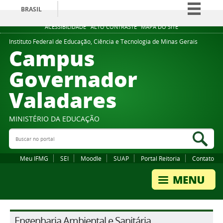
BRASIL
Simplifique!
ACESSIBILIDADE
ALTO CONTRASTE
MAPA DO SITE
Comunica BR
Instituto Federal de Educação, Ciência e Tecnologia de Minas Gerais
Campus
Participe
Governador
Acesso à informação
Valadares
Legislação
Canais
MINISTÉRIO DA EDUCAÇÃO
Buscar no portal
Bus
Meu IFMG
SEI
Moodle
SUAP
Portal Reitoria
Contato
Engenharia Ambiental e Sanitária