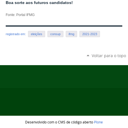
Boa sorte aos futuros candidatos!
Fonte: Portal IFMG
registrado em:
eleições
consup
ifmg
2021-2023
Voltar para o topo
Desenvolvido com o CMS de código aberto
Plone