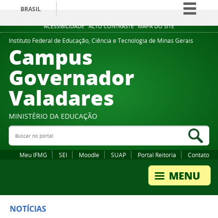
BRASIL
Simplifique!
ACESSIBILIDADE
ALTO CONTRASTE
MAPA DO SITE
Comunica BR
Instituto Federal de Educação, Ciência e Tecnologia de Minas Gerais
Campus
Participe
Governador
Acesso à informação
Valadares
Legislação
Canais
MINISTÉRIO DA EDUCAÇÃO
Buscar no portal
Bus
Meu IFMG
SEI
Moodle
SUAP
Portal Reitoria
Contato
NOTÍCIAS