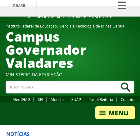
BRASIL
Simplifique!
ACESSIBILIDADE
ALTO CONTRASTE
MAPA DO SITE
Comunica BR
Instituto Federal de Educação, Ciência e Tecnologia de Minas Gerais
Campus
Participe
Governador
Acesso à informação
Valadares
Legislação
Canais
MINISTÉRIO DA EDUCAÇÃO
Buscar no portal
Bus
Meu IFMG
SEI
Moodle
SUAP
Portal Reitoria
Contato
NOTÍCIAS