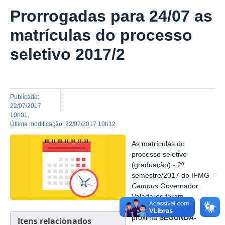
Prorrogadas para 24/07 as
matrículas do processo
seletivo 2017/2
publicado
:
22/07/2017
10h01
,
última modificação
:
22/07/2017 10h12
As matrículas do
processo seletivo
(graduação) - 2º
semestre/2017 do IFMG -
Campus
Governador
Valadares foram
prorrogadas para a
próxima
SEGUNDA-
Itens relacionados