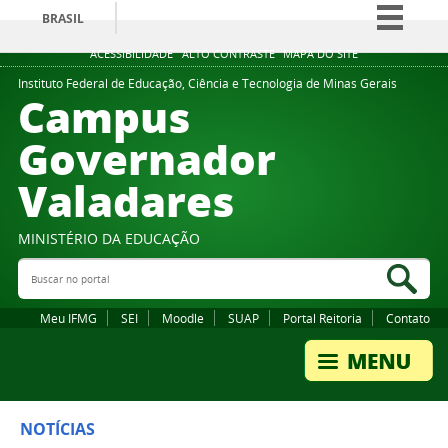
BRASIL
Simplifique!
ACESSIBILIDADE
ALTO CONTRASTE
MAPA DO SITE
Comunica BR
Instituto Federal de Educação, Ciência e Tecnologia de Minas Gerais
Campus
Participe
Governador
Acesso à informação
Valadares
Legislação
Canais
MINISTÉRIO DA EDUCAÇÃO
Buscar no portal
Bus
Meu IFMG
SEI
Moodle
SUAP
Portal Reitoria
Contato
NOTÍCIAS