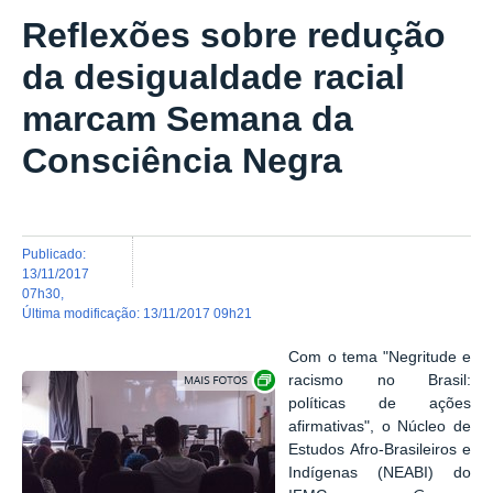
Reflexões sobre redução
da desigualdade racial
marcam Semana da
Consciência Negra
publicado
:
13/11/2017
07h30
,
última modificação
:
13/11/2017 09h21
Com o tema "Negritude e
Exibir carrossel de imagens
racismo no Brasil:
políticas de ações
afirmativas", o Núcleo de
Estudos Afro-Brasileiros e
Indígenas (NEABI) do