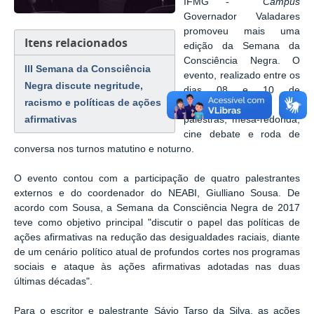
IFMG -
Campus
Governador Valadares
promoveu mais uma
Itens relacionados
edição da Semana da
Consciência Negra. O
III Semana da Consciência
evento, realizado entre os
Negra discute negritude,
dias 08 e 10 de
racismo e políticas de ações
novembro, contou com
afirmativas
palestras, mesa-redonda,
cine debate e roda de
conversa nos turnos matutino e noturno.
O evento contou com a participação de quatro palestrantes
externos e do coordenador do NEABI, Giulliano Sousa. De
acordo com Sousa, a Semana da Consciência Negra de 2017
teve como objetivo principal "discutir o papel das políticas de
ações afirmativas na redução das desigualdades raciais, diante
de um cenário político atual de profundos cortes nos programas
sociais e ataque às ações afirmativas adotadas nas duas
últimas décadas".
Para o escritor e palestrante Sávio Tarso da Silva, as ações