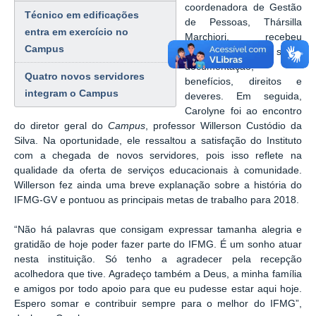
coordenadora de Gestão
Técnico em edificações
de Pessoas, Thársilla
entra em exercício no
Marchiori, recebeu
Campus
orientações gerais sobre
documentação,
Quatro novos servidores
benefícios, direitos e
integram o Campus
deveres. Em seguida,
Carolyne foi ao encontro
do diretor geral do
Campus
, professor Willerson Custódio da
Silva. Na oportunidade, ele ressaltou a satisfação do Instituto
com a chegada de novos servidores, pois isso reflete na
qualidade da oferta de serviços educacionais à comunidade.
Willerson fez ainda uma breve explanação sobre a história do
IFMG-GV e pontuou as principais metas de trabalho para 2018.
“Não há palavras que consigam expressar tamanha alegria e
gratidão de hoje poder fazer parte do IFMG. É um sonho atuar
nesta instituição. Só tenho a agradecer pela recepção
acolhedora que tive. Agradeço também a Deus, a minha família
e amigos por todo apoio para que eu pudesse estar aqui hoje.
Espero somar e contribuir sempre para o melhor do IFMG”,