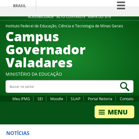
BRASIL
Simplifique!
ACESSIBILIDADE
ALTO CONTRASTE
MAPA DO SITE
Comunica BR
Instituto Federal de Educação, Ciência e Tecnologia de Minas Gerais
Campus
Participe
Governador
Acesso à informação
Valadares
Legislação
Canais
MINISTÉRIO DA EDUCAÇÃO
Buscar no portal
Bus
Meu IFMG
SEI
Moodle
SUAP
Portal Reitoria
Contato
NOTÍCIAS