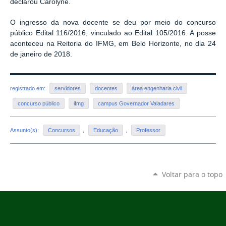
declarou Carolyne.
O ingresso da nova docente se deu por meio do concurso
público Edital 116/2016, vinculado ao Edital 105/2016. A posse
aconteceu na Reitoria do IFMG, em Belo Horizonte, no dia 24
de janeiro de 2018.
registrado em:
servidores
docentes
área engenharia civil
concurso público
ifmg
campus Governador Valadares
Assunto(s):
Concursos
,
Educação
,
Professor
Voltar para o topo